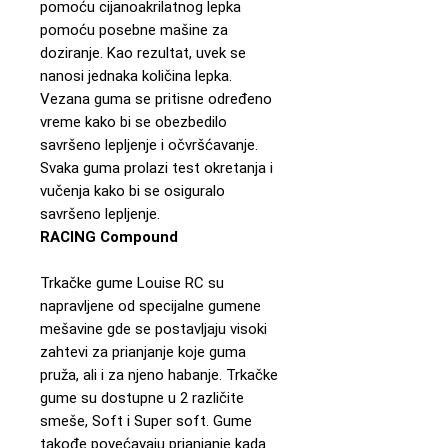
pomoću cijanoakrilatnog lepka
pomoću posebne mašine za
doziranje. Kao rezultat, uvek se
nanosi jednaka količina lepka.
Vezana guma se pritisne određeno
vreme kako bi se obezbedilo
savršeno lepljenje i očvršćavanje.
Svaka guma prolazi test okretanja i
vučenja kako bi se osiguralo
savršeno lepljenje.
RACING Compound
Trkačke gume Louise RC su
napravljene od specijalne gumene
mešavine gde se postavljaju visoki
zahtevi za prianjanje koje guma
pruža, ali i za njeno habanje. Trkačke
gume su dostupne u 2 različite
smeše, Soft i Super soft. Gume
takođe povećavaju prianjanje kada