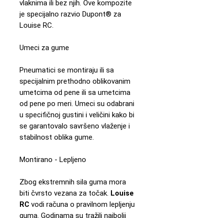
vlaknima ili bez njih. Ove kompozite
je specijalno razvio Dupont® za
Louise RC.
Umeci za gume
Pneumatici se montiraju ili sa
specijalnim prethodno oblikovanim
umetcima od pene ili sa umetcima
od pene po meri. Umeci su odabrani
u specifičnoj gustini i veličini kako bi
se garantovalo savršeno vlaženje i
stabilnost oblika gume.
Montirano - Lepljeno
Zbog ekstremnih sila guma mora
biti čvrsto vezana za točak.
Louise
RC
vodi računa o pravilnom lepljenju
guma. Godinama su tražili najbolji