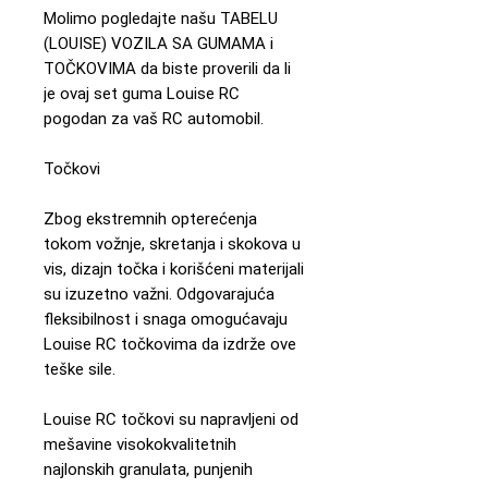
Molimo pogledajte našu TABELU
(LOUISE) VOZILA SA GUMAMA i
TOČKOVIMA da biste proverili da li
je ovaj set guma Louise RC
pogodan za vaš RC automobil.
Točkovi
Zbog ekstremnih opterećenja
tokom vožnje, skretanja i skokova u
vis, dizajn točka i korišćeni materijali
su izuzetno važni. Odgovarajuća
fleksibilnost i snaga omogućavaju
Louise RC točkovima da izdrže ove
teške sile.
Louise RC točkovi su napravljeni od
mešavine visokokvalitetnih
najlonskih granulata, punjenih