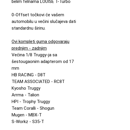
belim felnama LOUISE T-Turbo
0-Offset točkovi će vašem
automobilu u većini slučajeva dati
standardnu širinu.
Ovi kompleti guma odgovaraju
prednjim - zadnjim
Većina 1/8 Truggy-ja sa
šestougaonim adapterom od 17
mm
HB RACING - D8T
TEAM ASSOCIATED - RC8T
Kyosho Truggy
Arrma - Talion
HPI - Trophy Truggy
Team Coralli - Shogun
Mugen - MBX-T
S-Workz - S35-T