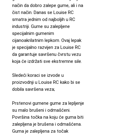
način da dobro zalepe gume, ali i na
čist način. Danas se Louise RC
smatra jednim od najboljih u RC
industriji. Gume su zalepljene
specijalnim gumenim
cijanoakrilatnim lepkom. Ovaj lepak
je specijalno razvijen za Louise RC
da garantuje savršenu čvrstu vezu
koja će izdržati sve ekstremne sile.
Sledeći koraci se izvode u
proizvodnji u Louise RC kako bi se
dobila savršena veza;
Prstenovi gumene gume za lepljenje
su malo brušeni i odmašćeni.
Površina točka na koju će guma biti
zalepljena je brušena i odmašćena.
Guma je zalepljena za točak