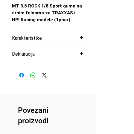
MT 3.8 ROCK 1/8 Sport gume na
crnim felnama za TRAXXAS i
HPI Racing modele (1paar)
Karakteristike
Dimenzije: Hex: 17 mm
Deklaracija
Prečnik gume: 174 mm
Širina: 108 mm
Uvoznik: Peric Modelsport
Pomak (Offset): 0 mm
d.o.o
Težina: 440 g
Proizvođač: Louise
Prečnik oboda: 97 mm
Zemlja porekla: Taiwan
Povezani
proizvodi