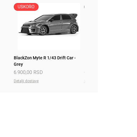
USKORO
USKORO
BlackZon Myte R 1/43 Drift Car -
BlackZon Myte R 1/43 Drift 
Grey
Red
Price
Price
6.900,00 RSD
6.900,00 RSD
Detalji dostave
Detalji dostave