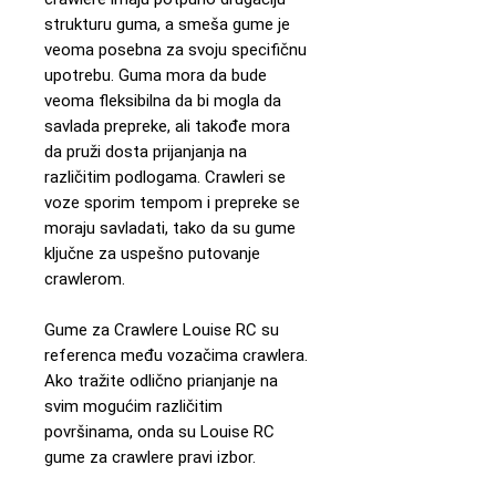
strukturu guma, a smeša gume je
veoma posebna za svoju specifičnu
upotrebu. Guma mora da bude
veoma fleksibilna da bi mogla da
savlada prepreke, ali takođe mora
da pruži dosta prijanjanja na
različitim podlogama. Crawleri se
voze sporim tempom i prepreke se
moraju savladati, tako da su gume
ključne za uspešno putovanje
crawlerom.
Gume za Crawlere Louise RC su
referenca među vozačima crawlera.
Ako tražite odlično prianjanje na
svim mogućim različitim
površinama, onda su Louise RC
gume za crawlere pravi izbor.