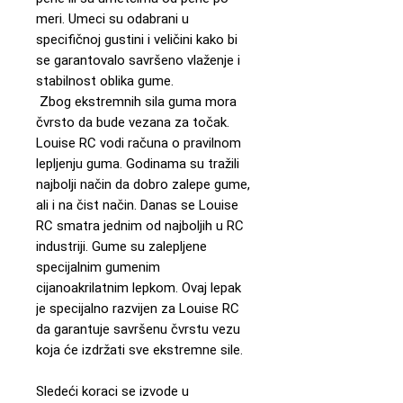
meri. Umeci su odabrani u
specifičnoj gustini i veličini kako bi
se garantovalo savršeno vlaženje i
stabilnost oblika gume.
Zbog ekstremnih sila guma mora
čvrsto da bude vezana za točak.
Louise RC vodi računa o pravilnom
lepljenju guma. Godinama su tražili
najbolji način da dobro zalepe gume,
ali i na čist način. Danas se Louise
RC smatra jednim od najboljih u RC
industriji. Gume su zalepljene
specijalnim gumenim
cijanoakrilatnim lepkom. Ovaj lepak
je specijalno razvijen za Louise RC
da garantuje savršenu čvrstu vezu
koja će izdržati sve ekstremne sile.
Sledeći koraci se izvode u