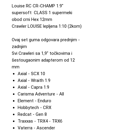
Louise RC CR-CHAMP 1.9"
supersoft CLASS 1 supermeki
obod crni Hex 12mm
Crawler LOUISE lepljena 1:10 (2kom)
Ovaj set guma odgovara prednjim -
zadnjim
Svi Crawleri sa 1,9" točkovima i
šestougaonim adapterom od 12
mm
Axial - SCX 10
Axial - Wraith 1.9
Axial - Capra 1.9
Carisma Adventure - All
Element - Enduro
Hobbytech - CRX
Redcat - Gen 8
Traxxas - TRX4 - TRX6
Vaterra - Ascender