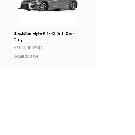
BlackZon Myte R 1/43 Drift Car -
BlackZon Myte R 1/43 Drift 
Grey
Red
Price
Price
6.900,00 RSD
6.900,00 RSD
Detalji dostave
Detalji dostave