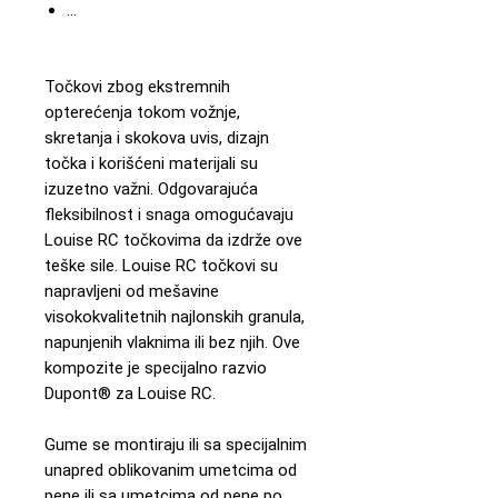
...
Točkovi zbog ekstremnih
opterećenja tokom vožnje,
skretanja i skokova uvis, dizajn
točka i korišćeni materijali su
izuzetno važni. Odgovarajuća
fleksibilnost i snaga omogućavaju
Louise RC točkovima da izdrže ove
teške sile. Louise RC točkovi su
napravljeni od mešavine
visokokvalitetnih najlonskih granula,
napunjenih vlaknima ili bez njih. Ove
kompozite je specijalno razvio
Dupont® za Louise RC.
Gume se montiraju ili sa specijalnim
unapred oblikovanim umetcima od
pene ili sa umetcima od pene po