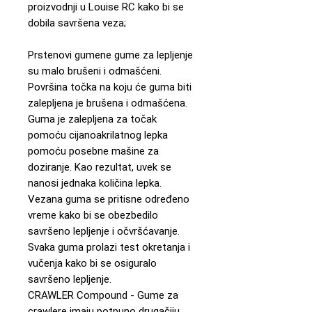
proizvodnji u Louise RC kako bi se
dobila savršena veza;
Prstenovi gumene gume za lepljenje
su malo brušeni i odmašćeni.
Površina točka na koju će guma biti
zalepljena je brušena i odmašćena.
Guma je zalepljena za točak
pomoću cijanoakrilatnog lepka
pomoću posebne mašine za
doziranje. Kao rezultat, uvek se
nanosi jednaka količina lepka.
Vezana guma se pritisne određeno
vreme kako bi se obezbedilo
savršeno lepljenje i očvršćavanje.
Svaka guma prolazi test okretanja i
vučenja kako bi se osiguralo
savršeno lepljenje.
CRAWLER Compound - Gume za
crawlere imaju potpuno drugačiju