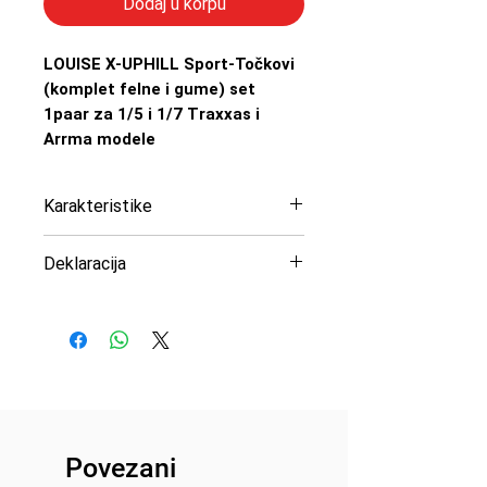
Dodaj u korpu
LOUISE X-UPHILL Sport-Točkovi
(komplet felne i gume) set
1paar za 1/5 i 1/7 Traxxas i
Arrma modele
Karakteristike
Deklaracija
Dimenzije: Hex: 24 mm
Uvoznik: Peric Modelsport
Prečnik gume: 213 mm
d.o.o
Širina: 98 mm
Proizvođač: Louise
Pomak(offset): 0 mm
Zemlja porekla: Taiwan
Težina: 780 g
Prečnik oboda: 140 mm
Povezani