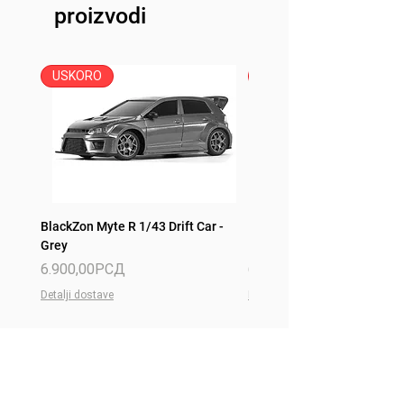
proizvodi
USKORO
USKORO
BlackZon Myte R 1/43 Drift Car -
BlackZon Myte R 1/43 Drift 
Grey
Red
Price
Price
6.900,00РСД
6.900,00РСД
Detalji dostave
Detalji dostave