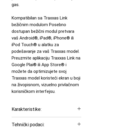
gas.
Kompatibilan sa Traxxas Link
bežičnim modulom Posebno
dostupan bežični modul pretvara
vaš Android®, iPad®, iPhone® ili
iPod Touch® u alatku za
podešavanje za vaš Traxxas model.
Preuzmite aplikaciju Traxxas Link na
Google Plai® ili App Store® i
možete da optimizujete svoj
Traxxas model koristeći ekran u boji
na živopisnom, vizuelno privlačnom
korisničkom interfejsu.
Karakteristike:
Karoserija ProGraphik®
Tehnički podaci:
Monster Truck-a