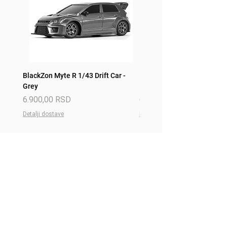
Maksimalna brzina do 70km/h
BlackZon Myte R 1/43 Drift Car -
BlackZon Myte R 1/43 Drift 
Grey
Red
Price
Price
6.900,00 RSD
6.900,00 RSD
Detalji dostave
Detalji dostave