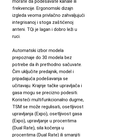
morate da podešavate kanale ili
frekvencije. Ergonomski dizajn
izgleda veoma privlačno zahvaljujući
integrisanoj i stoga zaštićenoj
anteni. TQi je lagan i dobro leži u
ruci.
Automatski izbor modela
prepoznaje do 30 modela bez
potrebe da ih prethodno sačuvate.
Čim uključite predajnik, model i
pripadajuća podešavanja se
učitavaju. Krajnje tačke upravljača i
gasa mogu se precizno podesiti.
Koristeći multifunkcionalno dugme,
TSM se može regulisati, osetljivost
upravljanja (Expo), osetljivost gasa
(Expo), upravljanje u procentima
(Dual Rate), sila kočenja u
procentima (Dual Rate) ili smanjiti