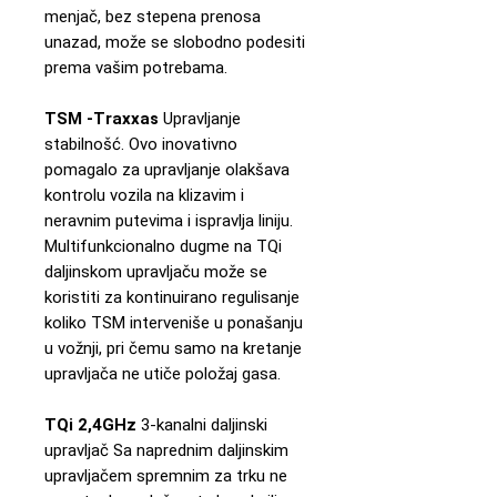
menjač, bez stepena prenosa
unazad, može se slobodno podesiti
prema vašim potrebama.
TSM -Traxxas
Upravljanje
stabilnošć. Ovo inovativno
pomagalo za upravljanje olakšava
kontrolu vozila na klizavim i
neravnim putevima i ispravlja liniju.
Multifunkcionalno dugme na TQi
daljinskom upravljaču može se
koristiti za kontinuirano regulisanje
koliko TSM interveniše u ponašanju
u vožnji, pri čemu samo na kretanje
upravljača ne utiče položaj gasa.
TQi 2,4GHz
3-kanalni daljinski
upravljač Sa naprednim daljinskim
upravljačem spremnim za trku ne