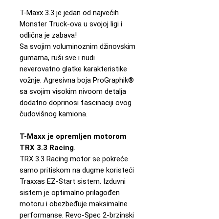
T-Maxx 3.3 je jedan od najvećih
Monster Truck-ova u svojoj ligi i
odlična je zabava!
Sa svojim voluminoznim džinovskim
gumama, ruši sve i nudi
neverovatno glatke karakteristike
vožnje. Agresivna boja ProGraphik®
sa svojim visokim nivoom detalja
dodatno doprinosi fascinaciji ovog
čudovišnog kamiona.
T-Maxx je opremljen motorom
TRX 3.3 Racing
.
TRX 3.3 Racing motor se pokreće
samo pritiskom na dugme koristeći
Traxxas EZ-Start sistem. Izduvni
sistem je optimalno prilagođen
motoru i obezbeđuje maksimalne
performanse. Revo-Spec 2-brzinski