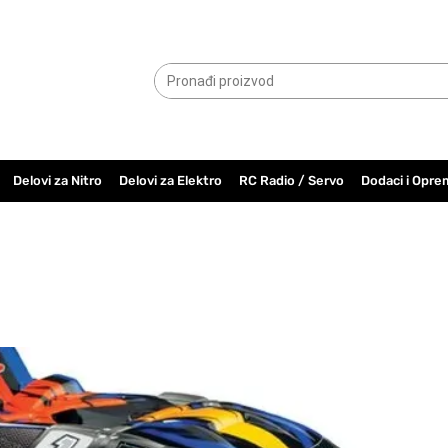
065.6000.779
Delovi za Nitro
Delovi za Elektro
RC Radio / Servo
Dodaci i Opre