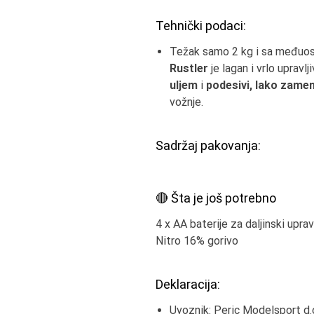
Tehnički podaci:
Težak samo 2 kg i sa međuo
Rustler
je lagan i vrlo upravlj
uljem
i
podesivi, lako zamenl
vožnje.
Sadržaj pakovanja:
🔴 Šta je još potrebno
4 x AA baterije za daljinski uprav
Nitro 16% gorivo
Deklaracija:
Uvoznik: Peric Modelsport d.