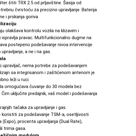
ter štiti TRX 2.5 od prljavštine. Šasija od
rebnu čvrstoću za precizno upravljanje. Baterija
ne i prskanja goriva.
lizaciju
ju olakšava kontrolu vozila na klizavim i
ispravlja pravac. Multifunkcionalno dugme na
ava postepeno podešavanje nivoa intervencije
pravljanje, a ne i na gas.
ala
ki upravljač, nema potrebe za podešavanjem
 dizajn sa integrisanom i zaštićenom antenom je
bno leži u ruci.
a omogućava čuvanje do 30 modela bez
im uključite predajnik, vaš model i podešavanja
jnjih tačaka za upravljanje i gas.
oristiti za podešavanje TSM-a, osetljivosti
sa (Expo), procenta upravljanja (Dual Rate),
li trima gasa.
 bežičnim modulom