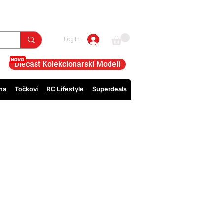
Log In
Diecast Kolekcionarski Modeli
ma
Točkovi
RC Lifestyle
Superdeals