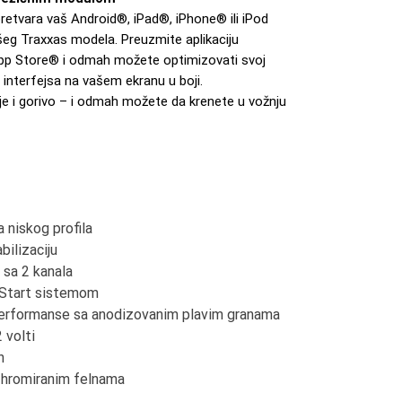
etvara vaš Android®, iPad®, iPhone® ili iPod
eg Traxxas modela. Preuzmite aplikaciju
 App Store® i odmah možete optimizovati svoj
interfejsa na vašem ekranu u boji.
je i gorivo – i odmah možete da krenete u vožnju
 niskog profila
ilizaciju
 sa 2 kanala
-Start sistemom
erformanse sa anodizovanim plavim granama
 volti
h
 hromiranim felnama