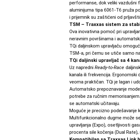
performanse, dok veliki vazdušni fil
aluminijuma tipa 6061-T6 pruža pot
i prijemnik su zaštićeni od prljavšti
TSM – Traxxas sistem za stabi
Ova inovativna pomoć pri upravljan
neravnim površinama i automatski 
TQi daljinskom upravljaču omoguć
TSM-a, pri čemu se utiče samo na u
TQi daljinski upravljač sa 4 kan
Uz napredni
Ready-to-Race
daljins
kanala ili frekvencija. Ergonomski
veoma praktičan. TQi je lagan i udo
Automatsko prepoznavanje model
potrebe za ručnim memorisanjem. Č
se automatski učitavaju.
Moguće je precizno podešavanje kra
Multifunkcionalno dugme može se k
upravljanja (Expo), osetljivosti ga
procenta sile kočenja (Dual Rate), i
Kompatibilan sa Traxxas Link