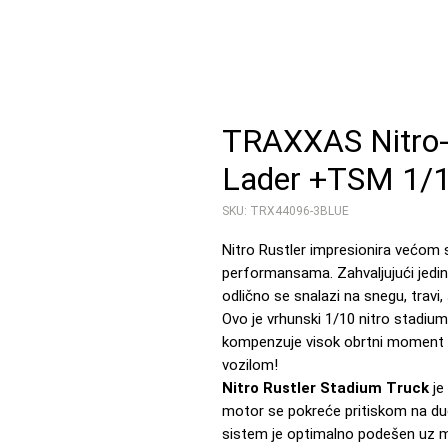
TRAXXAS Nitro-
Lader +TSM 1/
SKU: TRX44096-3BLUE
Nitro Rustler impresionira većom
performansama. Zahvaljujući jed
odlično se snalazi na snegu, travi, š
Ovo je vrhunski 1/10 nitro stadiu
kompenzuje visok obrtni moment i 
vozilom!
Nitro Rustler Stadium Truck
je
motor se pokreće pritiskom na d
sistem je optimalno podešen uz m