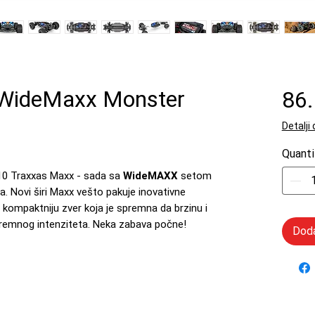
WideMaxx Monster
86
Detalji
Quanti
1/10 Traxxas Maxx - sada sa
WideMAXX
setom
 Novi širi Maxx vešto pakuje inovativne
 kompaktniju zver koja je spremna da brzinu i
remnog intenziteta. Neka zabava počne!
Doda