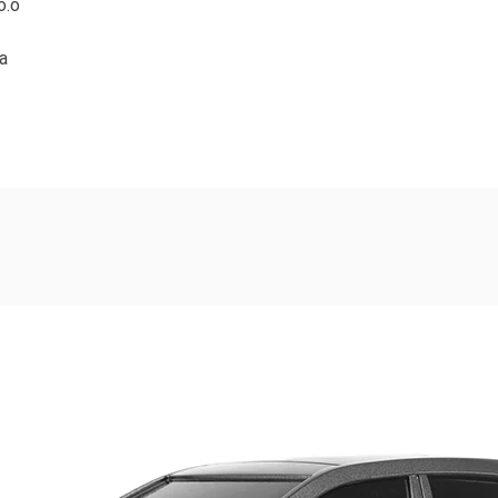
o.o
a