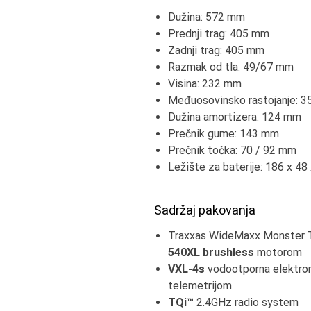
Dužina: 572 mm
Prednji trag: 405 mm
Zadnji trag: 405 mm
Razmak od tla: 49/67 mm
Visina: 232 mm
Međuosovinsko rastojanje: 
Dužina amortizera: 124 mm
Prečnik gume: 143 mm
Prečnik točka: 70 / 92 mm
Ležište za baterije: 186 x 4
Sadržaj pakovanja
Traxxas WideMaxx Monster 
540XL brushless
motorom
VXL-4s
vodootporna elektron
telemetrijom
TQi™
2.4GHz radio system