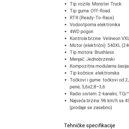
Tip vozila: Monster Truck
Tip guma: Off-Road
RTR (Ready-To-Race)
Vodootporna elektronika
4WD pogon
Kontrola brzine: Velineon VX
Motor (električni): 540XL (2
Tip motora: Brushless
Menjač: Jednobrzinski
Kompozitna modularna šasija
Tip kočnice: elektronska
Točkovi i gume: točkovi od 
pene; 5,6x2,8–3,6
Radio sistem: 2-kanalni, TQ
Najveća brzina: 96 km/h sa 
(prodaje se zasebno)
Tehničke specifikacije