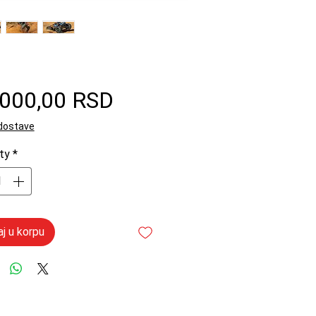
Price
.000,00 RSD
 dostave
ty
*
j u korpu