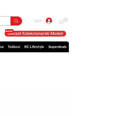
Log In
Diecast Kolekcionarski Modeli
ma
Točkovi
RC Lifestyle
Superdeals