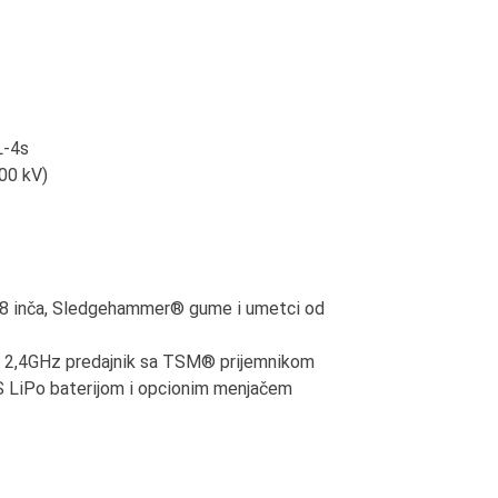
L-4s
400 kV)
2,8 inča, Sledgehammer® gume i umetci od
i™ 2,4GHz predajnik sa TSM® prijemnikom
4S LiPo baterijom i opcionim menjačem