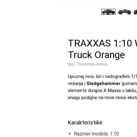
TRAXXAS 1:10 
Truck Orange
SKU: TRX89086-4ORNG
Upoznaj novi, širi i nadograđeni 
vešanja i
Sledgehammer
gumama.
elemente dizajna X-Maxxa u lakšu,
snagu podigne na nove nivoe ekst
Karakteristike
Razmer modela: 1:10