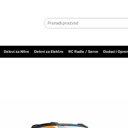
065.6000.779
Delovi za Nitro
Delovi za Elektro
RC Radio / Servo
Dodaci i Opre