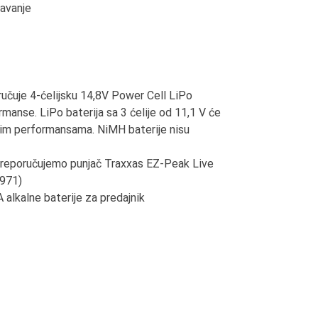
žavanje
ručuje 4-ćelijsku 14,8V Power Cell LiPo
anse. LiPo baterija sa 3 ćelije od 11,1 V će
nim performansama. NiMH baterije nisu
preporučujemo punjač Traxxas EZ-Peak Live
2971)
AA alkalne baterije za predajnik