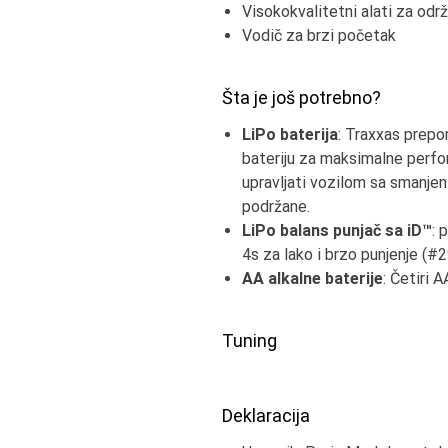
Visokokvalitetni alati za odr
Vodič za brzi početak
Šta je još potrebno?
LiPo baterija
: Traxxas prepo
bateriju za maksimalne perform
upravljati vozilom sa smanje
podržane.
LiPo balans punjač sa iD™
: 
4s za lako i brzo punjenje (#
AA alkalne baterije
: Četiri 
Tuning
Deklaracija