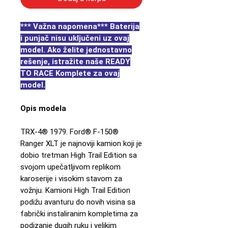
*** Važna napomena*** Baterija
i punjač nisu uključeni uz ovaj
model. Ako želite jednostavno
rešenje, istražite naše READY
TO RACE Komplete za ovaj
model.
Opis modela
TRX-4® 1979. Ford® F-150®
Ranger XLT je najnoviji kamion koji je
dobio tretman High Trail Edition sa
svojom upečatljivom replikom
karoserije i visokim stavom za
vožnju. Kamioni High Trail Edition
podižu avanturu do novih visina sa
fabrički instaliranim kompletima za
podizanje dugih ruku i velikim