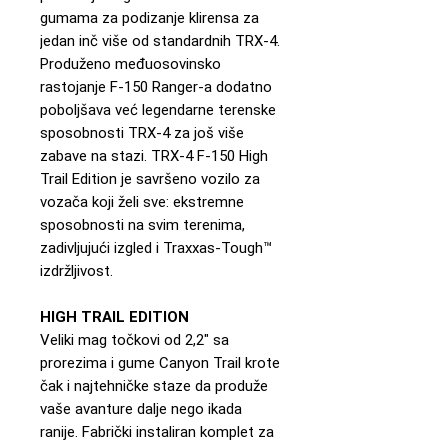
gumama za podizanje klirensa za
jedan inč više od standardnih TRX-4.
Produženo međuosovinsko
rastojanje F-150 Ranger-a dodatno
poboljšava već legendarne terenske
sposobnosti TRX-4 za još više
zabave na stazi. TRX-4 F-150 High
Trail Edition je savršeno vozilo za
vozača koji želi sve: ekstremne
sposobnosti na svim terenima,
zadivljujući izgled i Traxxas-Tough™
izdržljivost.
HIGH TRAIL EDITION
Veliki mag točkovi od 2,2" sa
prorezima i gume Canyon Trail krote
čak i najtehničke staze da produže
vaše avanture dalje nego ikada
ranije. Fabrički instaliran komplet za