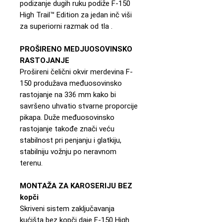
podizanje dugih ruku podiže F-150
High Trail™ Edition za jedan inč viši
za superiorni razmak od tla .
PROŠIRENO MEDJUOSOVINSKO
RASTOJANJE
Prošireni čelični okvir merdevina F-
150 produžava međuosovinsko
rastojanje na 336 mm kako bi
savršeno uhvatio stvarne proporcije
pikapa. Duže međuosovinsko
rastojanje takođe znači veću
stabilnost pri penjanju i glatkiju,
stabilniju vožnju po neravnom
terenu.
MONTAŽA ZA KAROSERIJU BEZ
kopči
Skriveni sistem zaključavanja
kućišta bez kopči daje F-150 High