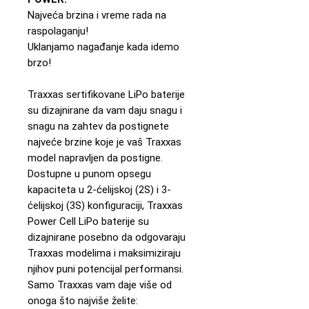
Najveća brzina i vreme rada na
raspolaganju!
Uklanjamo nagađanje kada idemo
brzo!
Traxxas sertifikovane LiPo baterije
su dizajnirane da vam daju snagu i
snagu na zahtev da postignete
najveće brzine koje je vaš Traxxas
model napravljen da postigne.
Dostupne u punom opsegu
kapaciteta u 2-ćelijskoj (2S) i 3-
ćelijskoj (3S) konfiguraciji, Traxxas
Power Cell LiPo baterije su
dizajnirane posebno da odgovaraju
Traxxas modelima i maksimiziraju
njihov puni potencijal performansi.
Samo Traxxas vam daje više od
onoga što najviše želite: