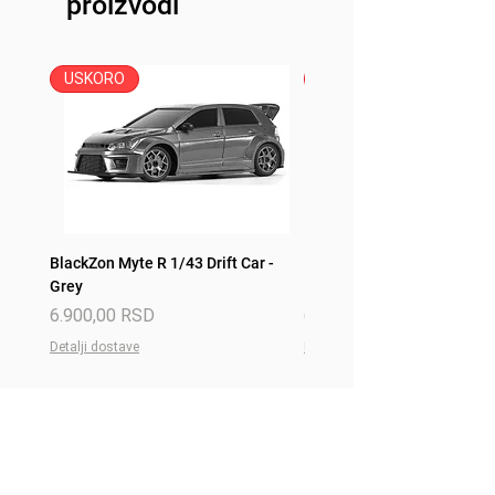
proizvodi
Traxxas iD konektor
USKORO
USKORO
BlackZon Myte R 1/43 Drift Car -
BlackZon Myte R 1/43 Drift 
Grey
Red
Price
Price
6.900,00 RSD
6.900,00 RSD
Detalji dostave
Detalji dostave