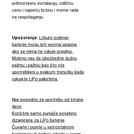
jednostavnu instalaciju, odličnu
cenu i najveću brzinu i vreme rada
na raspolaganju.
Upozorenje:
Litijum-polimer
baterije mogu biti veoma opasne
ako se njima ne rukuje pravilno.
Molimo vas da obezbedite dužnu
pažnju i pažnju kao što ste
upotrebljeni u svakom trenutku kada
rukujete LiPo paketima.
Nije pogodno za upotrebu od strane
dece
Koristite samo punjače posebno
dizajnirane za LiPo baterije
Čuvajte i punite u vatrostalnom
kontejneru ili torbici, nikada u svom