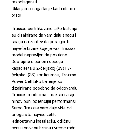
raspolaganju!
Uklanjamo nagađanje kada idemo
brzo!
Traxxas sertifikovane LiPo baterije
su dizajnirane da vam daju snagu i
snagu na zahtev da postignete
najveće brzine koje je vaš Traxxas
model napravljen da postigne.
Dostupne u punom opsegu
kapaciteta u 2-ćelijskoj (2S) i 3-
ćelijskoj (3S) konfiguraciji, Traxxas
Power Cell LiPo baterije su
dizajnirane posebno da odgovaraju
Traxxas modelima i maksimiziraju
njihov puni potencijal performansi.
Samo Traxxas vam daje više od
onoga što najviše želite:
jednostavnu instalaciju, odličnu
cenu i najveću brzinu i vreme rada