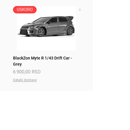
USKORO
USKORO
BlackZon Myte R 1/43 Drift Car -
BlackZon Myte R 1/43 Drift 
Grey
Red
Price
Price
6.900,00 RSD
6.900,00 RSD
Detalji dostave
Detalji dostave