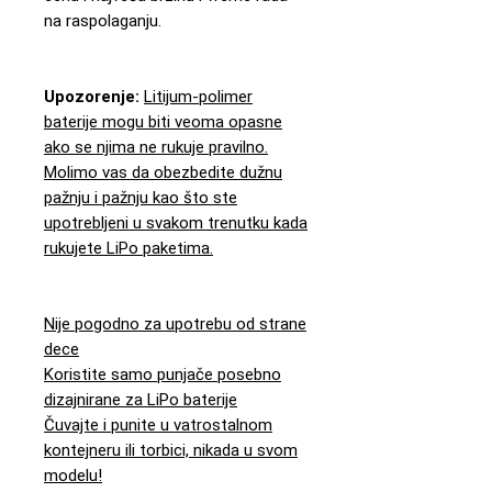
na raspolaganju.
Upozorenje:
Litijum-polimer
baterije mogu biti veoma opasne
ako se njima ne rukuje pravilno.
Molimo vas da obezbedite dužnu
pažnju i pažnju kao što ste
upotrebljeni u svakom trenutku kada
rukujete LiPo paketima.
Nije pogodno za upotrebu od strane
dece
Koristite samo punjače posebno
dizajnirane za LiPo baterije
Čuvajte i punite u vatrostalnom
kontejneru ili torbici, nikada u svom
modelu!