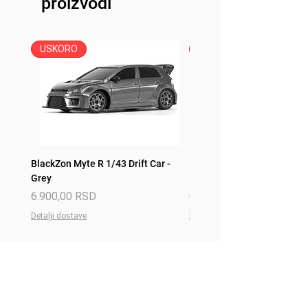
proizvodi
Traxxas iD konektor
USKORO
USKORO
BlackZon Myte R 1/43 Drift Car -
BlackZon Myte R 1/43 Drift 
Grey
Red
Price
Price
6.900,00 RSD
6.900,00 RSD
Detalji dostave
Detalji dostave