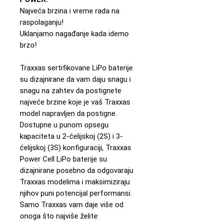
Najveća brzina i vreme rada na
raspolaganju!
Uklanjamo nagađanje kada idemo
brzo!
Traxxas sertifikovane LiPo baterije
su dizajnirane da vam daju snagu i
snagu na zahtev da postignete
najveće brzine koje je vaš Traxxas
model napravljen da postigne.
Dostupne u punom opsegu
kapaciteta u 2-ćelijskoj (2S) i 3-
ćelijskoj (3S) konfiguraciji, Traxxas
Power Cell LiPo baterije su
dizajnirane posebno da odgovaraju
Traxxas modelima i maksimiziraju
njihov puni potencijal performansi.
Samo Traxxas vam daje više od
onoga što najviše želite: