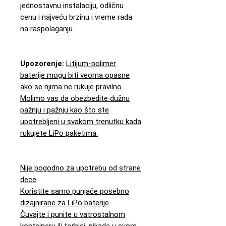
jednostavnu instalaciju, odličnu
cenu i najveću brzinu i vreme rada
na raspolaganju.
Upozorenje:
Litijum-polimer
baterije mogu biti veoma opasne
ako se njima ne rukuje pravilno.
Molimo vas da obezbedite dužnu
pažnju i pažnju kao što ste
upotrebljeni u svakom trenutku kada
rukujete LiPo paketima.
Nije pogodno za upotrebu od strane
dece
Koristite samo punjače posebno
dizajnirane za LiPo baterije
Čuvajte i punite u vatrostalnom
kontejneru ili torbici, nikada u svom