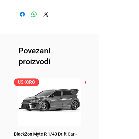
Uvoznik: Peric Modelsport
d.o.o
Proizvođač: Louise
Zemlja porekla: Taiwan
Povezani
proizvodi
USKORO
USKORO
BlackZon Myte R 1/43 Drift Car -
BlackZon Myte R 1/43 Drift 