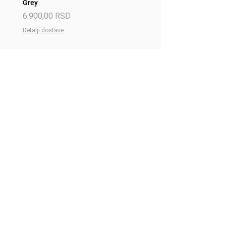
Grey
Red
Price
Price
6.900,00 RSD
6.900,00 RSD
Detalji dostave
Detalji dostave