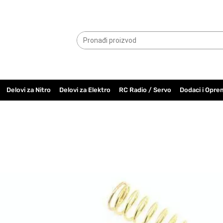
065.6000.779
Delovi za Nitro
Delovi za Elektro
RC Radio / Servo
Dodaci i Opre