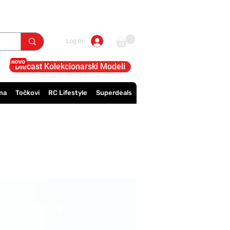
Log In
Diecast Kolekcionarski Modeli
ma
Točkovi
RC Lifestyle
Superdeals