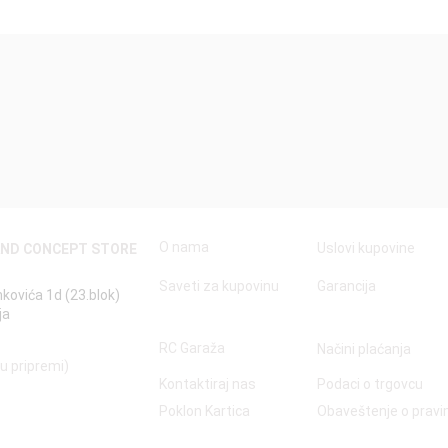
Quick View
O nama
Uslovi kupovine
AND CONCEPT STORE
Saveti za kupovinu
Garancija
nkovića 1d (23.blok)
ja
RC Garaža
Načini plaćanja
 u pripremi)
Kontaktiraj nas
Podaci o trgovcu
Poklon Kartica
Obaveštenje o prav