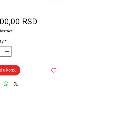
Price
600,00 RSD
 dostave
ty
*
j u korpu