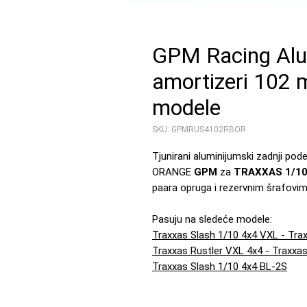
GPM Racing Alum
amortizeri 102
modele
SKU: GPMRUS4102RBOR
Tjunirani aluminijumski zadnji po
ORANGE
GPM
za
TRAXXAS 1/10
paara opruga i rezervnim šrafovim
Pasuju na sledeće modele:
Traxxas Slash 1/10 4x4 VXL - Tra
Traxxas Rustler VXL 4x4 - Traxxas
Traxxas Slash 1/10 4x4 BL-2S