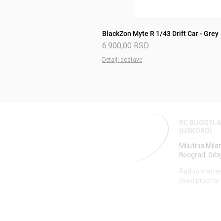
BlackZon Myte R 1/43 Drift Car - Grey
Price
6.900,00 RSD
Detalji dostave
RC BUGGYL
(USKORO)
Milutina Mila
Beograd, Srbi
Radno vreme
(novi prostor