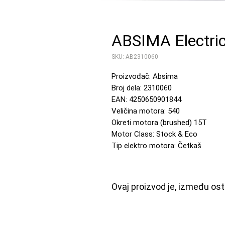
ABSIMA Electric
SKU: AB2310060
Proizvođač: Absima
Broj dela: 2310060
EAN: 4250650901844
Veličina motora: 540
Okreti motora (brushed) 15T
Motor Class: Stock & Eco
Tip elektro motora: Četkaš
Ovaj proizvod je, između ost