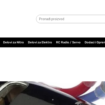
065.6000.779
Delovi za Nitro
Delovi za Elektro
RC Radio / Servo
Dodaci i Opre