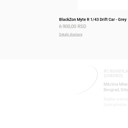
BlackZon Myte R 1/43 Drift Car - Grey
Price
6.900,00 RSD
Detalji dostave
RC BUGGYL
(USKORO)
Milutina Mila
Beograd, Srbi
Radno vreme
(novi prostor