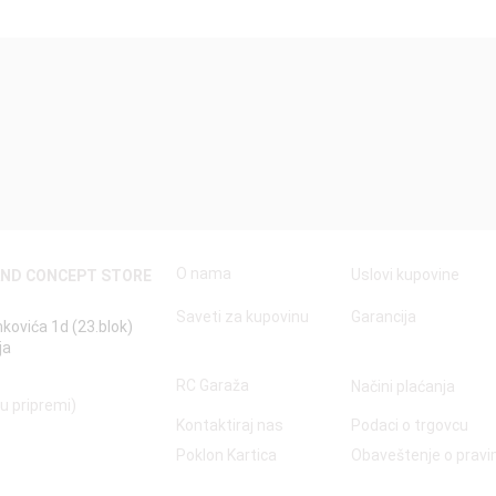
Quick View
O nama
Uslovi kupovine
AND CONCEPT STORE
Saveti za kupovinu
Garancija
nkovića 1d (23.blok)
ja
RC Garaža
Načini plaćanja
 u pripremi)
Kontaktiraj nas
Podaci o trgovcu
Poklon Kartica
Obaveštenje o prav