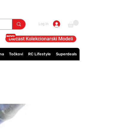
Log In
Diecast Kolekcionarski Modeli
ma
Točkovi
RC Lifestyle
Superdeals