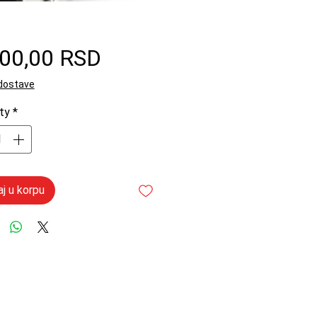
Price
700,00 RSD
 dostave
ty
*
j u korpu