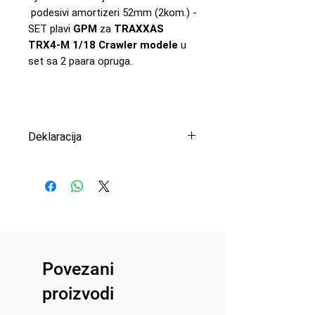
podesivi amortizeri 52mm (2kom.) -
SET plavi
GPM
za
TRAXXAS
TRX4-M 1/18 Crawler modele
u
set sa 2 paara opruga.
Deklaracija
Uvoznik: Peric Modelsport
d.o.o.
Proizvođač: GPM
Zemlja porekla: Republika Kina
Povezani
proizvodi