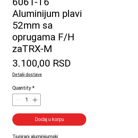
6061-T6
Aluminijum plavi
52mm sa
oprugama F/H
zaTRX-M
Price
3.100,00 RSD
Detalji dostave
Quantity
*
Dodaj u korpu
Tjunirani aluminijumski