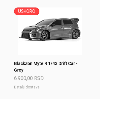
USKORO
USKORO
BlackZon Myte R 1/43 Drift Car -
BlackZon Myte R 1/43 Drift 
Grey
Red
Price
Price
6.900,00 RSD
6.900,00 RSD
Detalji dostave
Detalji dostave