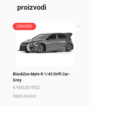
proizvodi
USKORO
USKORO
BlackZon Myte R 1/43 Drift Car -
BlackZon Myte R 1/43 Drift 
Grey
Red
Price
Price
6.900,00 RSD
6.900,00 RSD
Detalji dostave
Detalji dostave