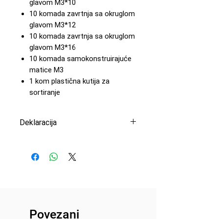
glavom M3*10
10 komada zavrtnja sa okruglom
glavom M3*12
10 komada zavrtnja sa okruglom
glavom M3*16
10 komada samokonstruirajuće
matice M3
1 kom plastična kutija za
sortiranje
Deklaracija
Uvoznik: Peric Modelsport
d.o.o.
Proizvođač: Absima
Zemlja porekla: Republika Kina
Povezani