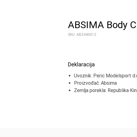
ABSIMA Body Cli
SKU: AB2440012
Deklaracija
Uvoznik: Peric Modelsport d.
Proizvođač: Absima
Zemlja porekla: Republika Kin