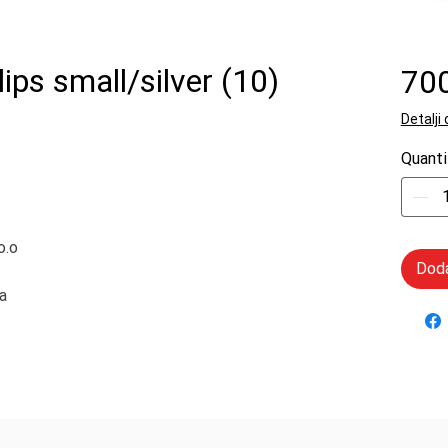
ps small/silver (10)
70
Detalji
Quanti
o.o
Doda
a