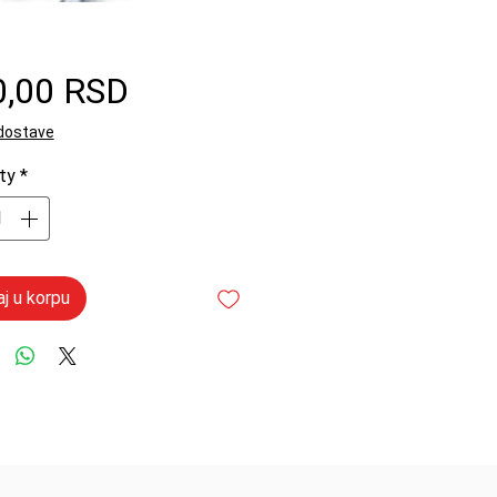
Price
0,00 RSD
 dostave
ty
*
j u korpu