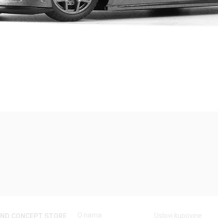
Quick View
O nama
Uslovi kupovine
AND CONCEPT STORE