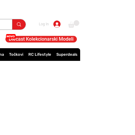
Log In
Diecast Kolekcionarski Modeli
ma
Točkovi
RC Lifestyle
Superdeals