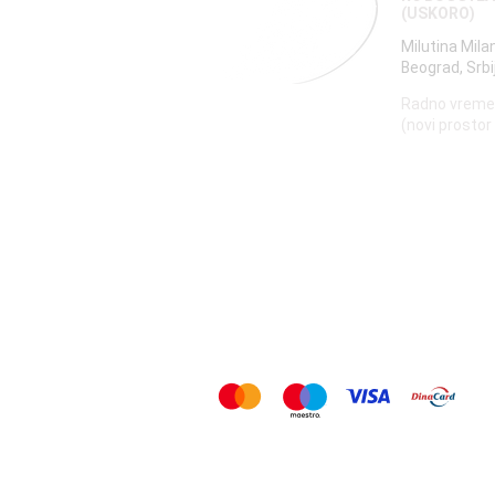
(USKORO)
Milutina Mila
Beograd, Srbi
Radno vreme
(novi prostor