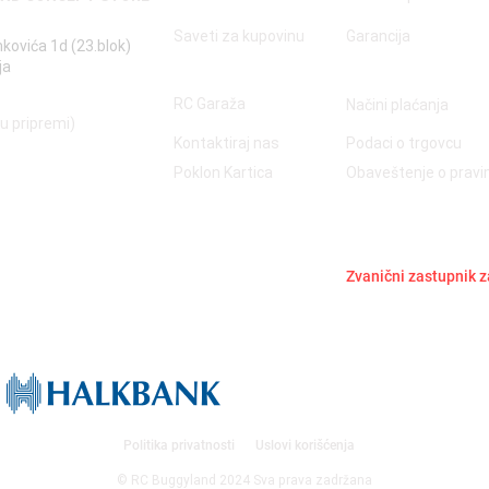
Saveti za kupovinu
Garancija
nkovića 1d (23.blok)
ja
RC Garaža
Načini plaćanja
 u pripremi)
Kontaktiraj nas
Podaci o trgovcu
Poklon Kartica
Obaveštenje o prav
Zvanični zastupnik z
Politika privatnosti
Uslovi korišćenja
© RC Buggyland 2024 Sva prava zadržana