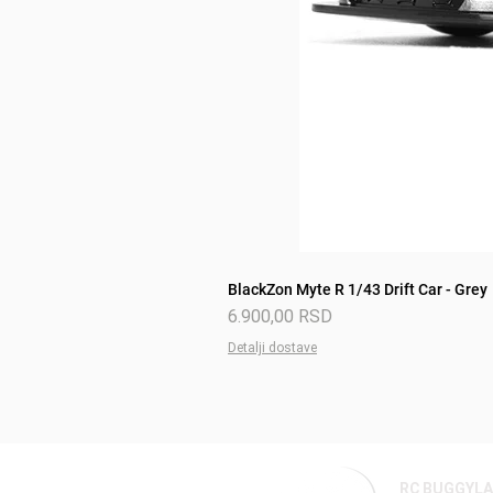
BlackZon Myte R 1/43 Drift Car - Grey
Price
6.900,00 RSD
Detalji dostave
RC BUGGYL