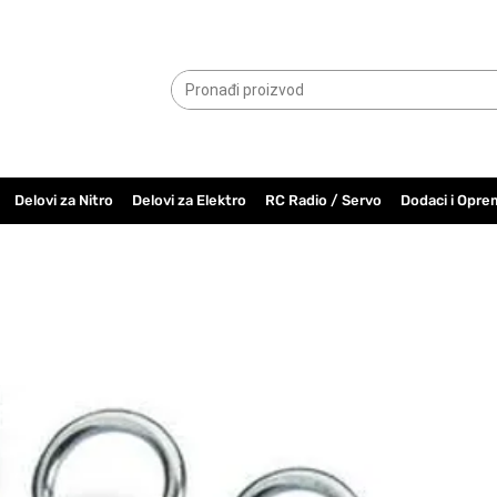
065.6000.779
Delovi za Nitro
Delovi za Elektro
RC Radio / Servo
Dodaci i Opre