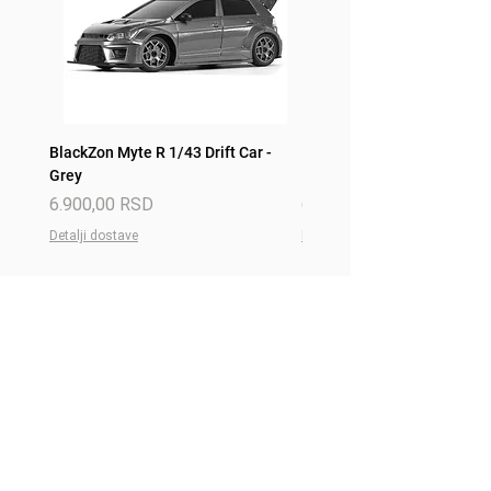
BlackZon Myte R 1/43 Drift Car -
BlackZon Myte R 1/43 Drift 
Grey
Red
Price
Price
6.900,00 RSD
6.900,00 RSD
Detalji dostave
Detalji dostave