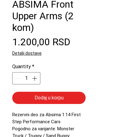
ABSIMA Front
Upper Arms (2
kom)
Price
1.200,00 RSD
Detalji dostave
Quantity
*
Dodaj u korpu
Rezervni deo za Absima 1:14 First
Step Performance Cars
Pogodno za varijante: Monster
Truck / Truggy / Sand Buggy