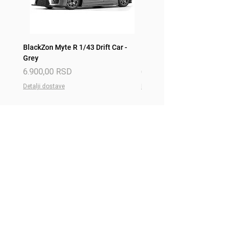
BlackZon Myte R 1/43 Drift Car -
BlackZon Myte R 1/43 Drift 
Grey
Red
Price
Price
6.900,00 RSD
6.900,00 RSD
Detalji dostave
Detalji dostave