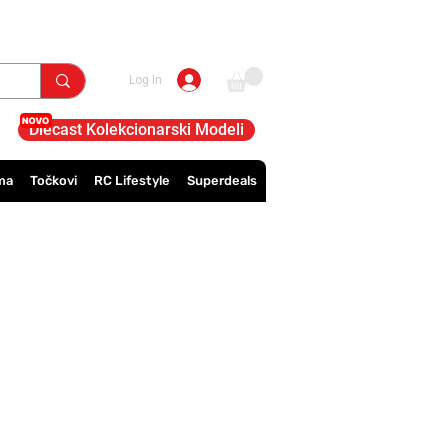
Log In
Diecast Kolekcionarski Modeli
ma
Točkovi
RC Lifestyle
Superdeals