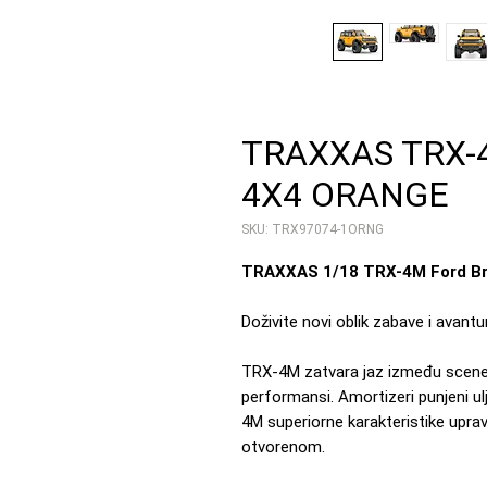
TRAXXAS TRX-
4X4 ORANGE
SKU: TRX97074-1ORNG
TRAXXAS 1/18 TRX-4M Ford B
Doživite novi oblik zabave i ava
TRX-4M zatvara jaz između scene 1
performansi. Amortizeri punjeni ul
4M superiorne karakteristike upravl
otvorenom.