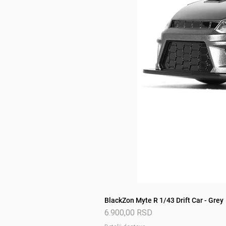
BlackZon Myte R 1/43 Drift Car - Grey
Price
6.900,00 RSD