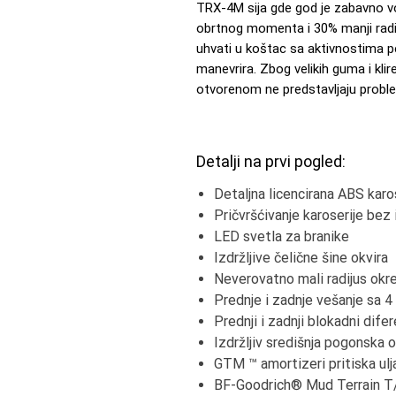
TRX-4M sija gde god je zabavno vo
obrtnog momenta i 30% manji radi
uhvati u koštac sa aktivnostima p
manevrira. Zbog velikih guma i klire
otvorenom ne predstavljaju probl
Detalji na prvi pogled:
Detaljna licencirana ABS karo
Pričvršćivanje karoserije bez 
LED svetla za branike
Izdržljive čelične šine okvira
Neverovatno mali radijus okr
Prednje i zadnje vešanje sa 4
Prednji i zadnji blokadni difer
Izdržljiv središnja pogonska 
GTM ™ amortizeri pritiska ulj
BF-Goodrich® Mud Terrain T