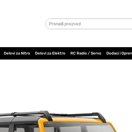
065.6000.779
Delovi za Nitro
Delovi za Elektro
RC Radio / Servo
Dodaci i Opre