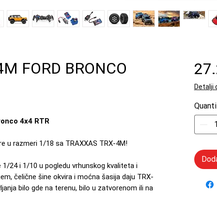
4M FORD BRONCO
27
Detalji
Quanti
ronco 4x4 RTR
nture u razmeri 1/18 sa TRAXXAS TRX-4M!
Doda
/24 i 1/10 u pogledu vrhunskog kvaliteta i
jem, čelične šine okvira i moćna šasija daju TRX-
janja bilo gde na terenu, bilo u zatvorenom ili na