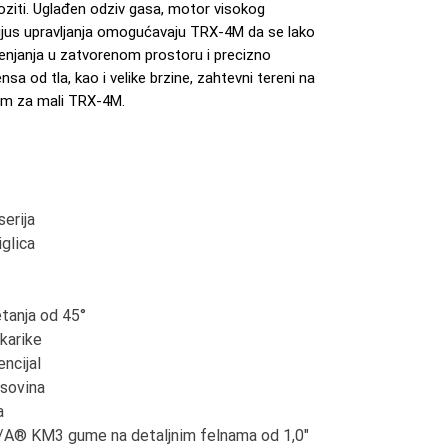
ziti. Uglađen odziv gasa, motor visokog
jus upravljanja omogućavaju TRX-4M da se lako
enjanja u zatvorenom prostoru i precizno
nsa od tla, kao i velike brzine, zahtevni tereni na
em za mali TRX-4M.
serija
iglica
etanja od 45°
 karike
encijal
osovina
a
/A® KM3 gume na detaljnim felnama od 1,0"