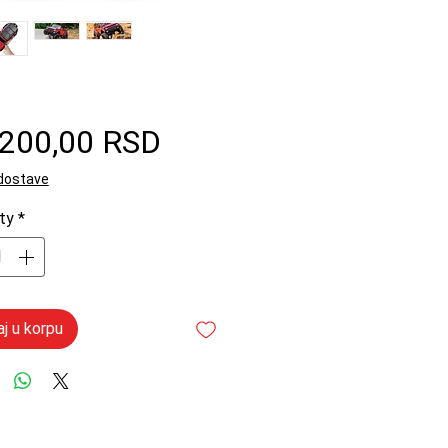
Price
.200,00 RSD
 dostave
ty
*
j u korpu