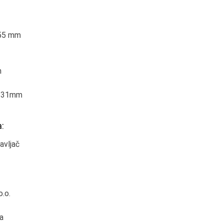
155 mm
m
x 31mm
:
avljač
.o.
a