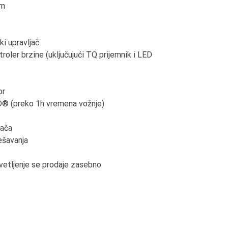
mm
ki upravljač
oler brzine (uključujući TQ prijemnik i LED
or
D® (preko 1h vremena vožnje)
jača
ešavanja
etljenje se prodaje zasebno