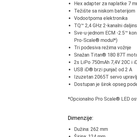
Hex adapter za naplatke 7 
Težište sa niskom baterijom
Vodootporna elektronika
TQ™ 2,4 GHz 2-kanalni daljins
Sve-u-jednom ECM -2.5™ kontr
Pro-Scale® modul*)
Tri podesiva režima vožnje
Snažan Titan® 180 87T mot
2s LiPo 750mAh 7,4V 20C i i
USB iD® brzi punjač od 2 A
Izuzetan 2065T servo upravl
Dostupan je širok opseg pod
*Opcionalno Pro Scale® LED osv
Dimenzije:
Dužina: 262 mm
Širina: 124 mm