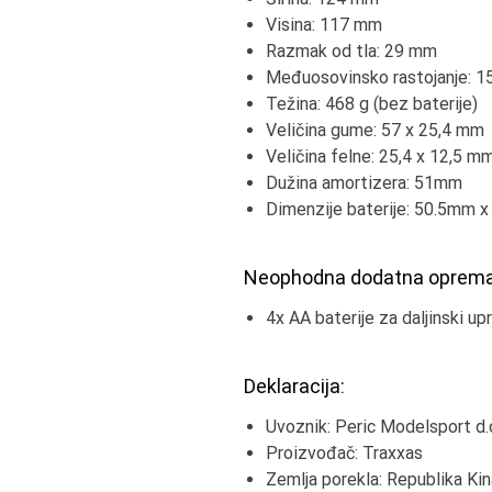
Visina: 117 mm
Razmak od tla: 29 mm
Međuosovinsko rastojanje: 
Težina: 468 g (bez baterije)
Veličina gume: 57 x 25,4 mm
Veličina felne: 25,4 x 12,5 m
Dužina amortizera: 51mm
Dimenzije baterije: 50.5mm 
Neophodna dodatna oprema
4x AA baterije za daljinski upr
Deklaracija:
Uvoznik: Peric Modelsport d.o
Proizvođač: Traxxas
Zemlja porekla: Republika Kin