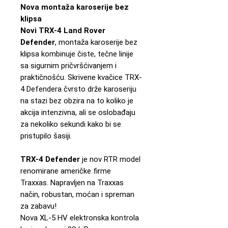
Nova montaža karoserije bez
klipsa
Novi TRX-4 Land Rover
Defender
, montaža karoserije bez
klipsa kombinuje čiste, tečne linije
sa sigurnim pričvršćivanjem i
praktičnošću. Skrivene kvačice TRX-
4 Defendera čvrsto drže karoseriju
na stazi bez obzira na to koliko je
akcija intenzivna, ali se oslobađaju
za nekoliko sekundi kako bi se
pristupilo šasiji.
TRX-4 Defender
je nov RTR model
renomirane američke firme
Traxxas. Napravljen na Traxxas
način, robustan, moćan i spreman
za zabavu!
Nova XL-5 HV elektronska kontrola