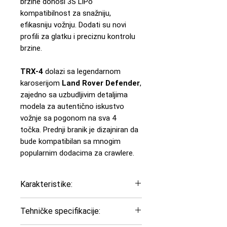
brzine donosi 3S LiPo
kompatibilnost za snažniju,
efikasniju vožnju. Dodati su novi
profili za glatku i preciznu kontrolu
brzine.
TRX-4
dolazi sa legendarnom
karoserijom
Land Rover Defender
,
zajedno sa uzbudljivim detaljima
modela za autentično iskustvo
vožnje sa pogonom na sva 4
točka. Prednji branik je dizajniran da
bude kompatibilan sa mnogim
popularnim dodacima za crawlere.
Karakteristike:
Razmera modela: 1:10
Tehničke specifikacije:
Tip vozila: Crawler - Trail -