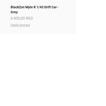
BlackZon Myte R 1/43 Drift Car -
BlackZon Myte R 1/43 Drift 
Grey
Red
Price
Price
6.900,00 RSD
6.900,00 RSD
Detalji dostave
Detalji dostave