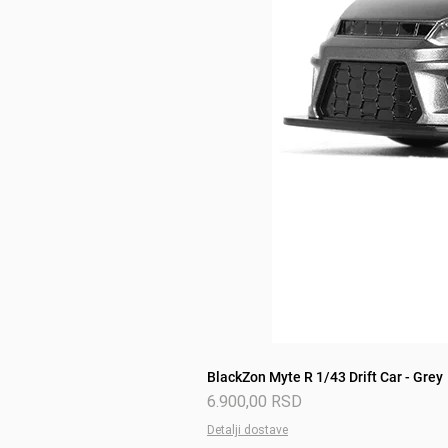
BlackZon Myte R 1/43 Drift Car - Grey
Price
6.900,00 RSD
Detalji dostave