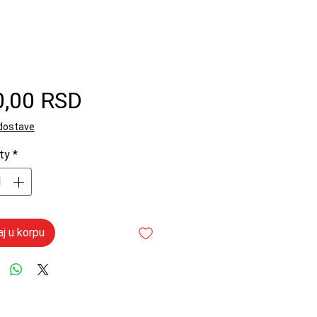
Price
0,00 RSD
 dostave
ty
*
j u korpu