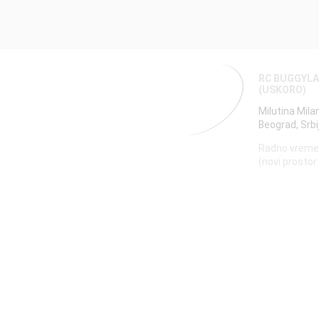
RC BUGGYL
(USKORO)
Milutina Mila
Beograd, Srbi
Radno vreme
(novi prostor