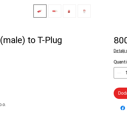
(male) to T-Plug
80
Detalji
Quanti
Doda
.o.