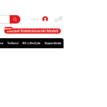
Log In
Diecast Kolekcionarski Modeli
ma
Točkovi
RC Lifestyle
Superdeals