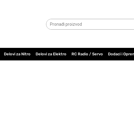
065.6000.779
Delovi za Nitro
Delovi za Elektro
RC Radio / Servo
Dodaci i Opre