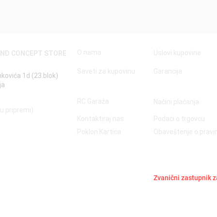
O nama
Uslovi kupovine
AND CONCEPT STORE
Saveti za kupovinu
Garancija
nkovića 1d (23.blok)
ja
RC Garaža
Načini plaćanja
 u pripremi)
Kontaktiraj nas
Podaci o trgovcu
Poklon Kartica
Obaveštenje o prav
Zvanični zastupnik z