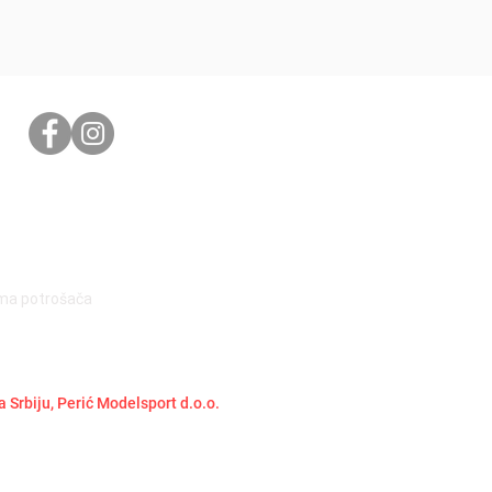
ima potrošača
a Srbiju, Perić Modelsport d.o.o.