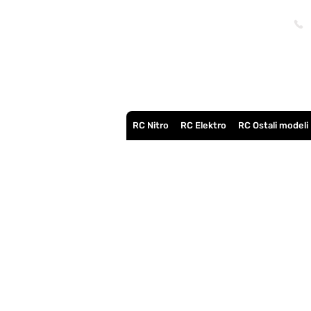
RC Nitro
RC Elektro
RC Ostali modeli