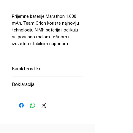
Prijemne baterije Marathon 1.600
mAh, Team Orion koriste najnoviju
tehnologiju NiMh baterija i odlikuju
se posebno malom težinom i
izuzetno stabilnim naponom.
Karakteristike
Napon: 6V
Deklaracija
Kapacitet: 1.600 mAh
Debljina žice: 24 AWG
Uvoznik: Peric Modelsport
Dimenzije: 76 x 34,5 x 17,5mm
d.o.o
Težina: 115 g
Proizvođač: Team Orion
Zemlja porekla: Kina
.