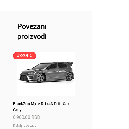
Zemlja porekla: Kina
Povezani
proizvodi
USKORO
USKORO
BlackZon Myte R 1/43 Drift Car -
BlackZon Myte R 1/43 Drift 
Grey
Red
Price
Price
6.900,00 RSD
6.900,00 RSD
Detalji dostave
Detalji dostave