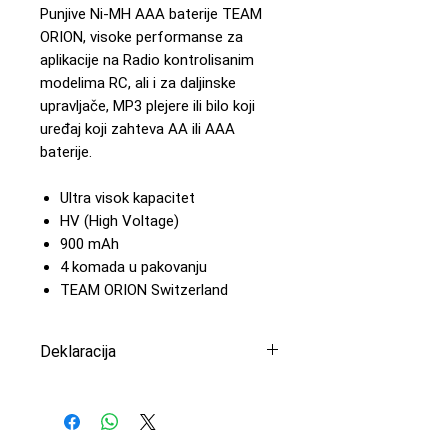
Punjive Ni-MH AAA baterije TEAM
ORION, visoke performanse za
aplikacije na Radio kontrolisanim
modelima RC, ali i za daljinske
upravljače, MP3 plejere ili bilo koji
uređaj koji zahteva AA ili AAA
baterije.
Ultra visok kapacitet
HV (High Voltage)
900 mAh
4 komada u pakovanju
TEAM ORION Switzerland
Deklaracija
Uvoznik: Peric Modelsport
d.o.o
Proizvođač: Team Orion