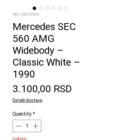
SKU: S4310904
Mercedes SEC
560 AMG
Widebody –
Classic White –
1990
Price
3.100,00 RSD
Detalji dostave
Quantity
*
Uskoro