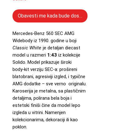
Obavesti me kada bude dostupno
Mercedes‑Benz 560 SEC AMG
Widebody iz 1990. godine u boji
Classic White
je detaljan diecast
model u razmeri
1:43
iz kolekcije
Solido. Model prikazuje široki
body‑kit verziju SEC‑a: prošireni
blatobrani, agresiviji izgled, i typične
AMG dodatke – sve verno originalu.
Karoserija je metalna, sa plastičnim
detaljima, polirana bela boja i
estetski finiši čine da model lepo
izgleda u vitrini. Namenjen
kolekcionarima, dekoraciji ili kao
poklon.