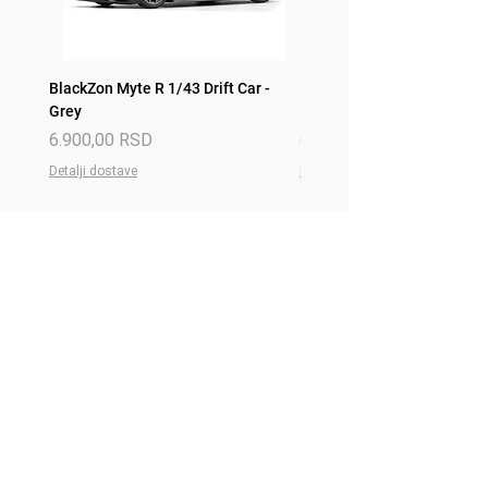
BlackZon Myte R 1/43 Drift Car -
BlackZon Myte R 1/43 Drift 
Grey
Red
Price
Price
6.900,00 RSD
6.900,00 RSD
Detalji dostave
Detalji dostave