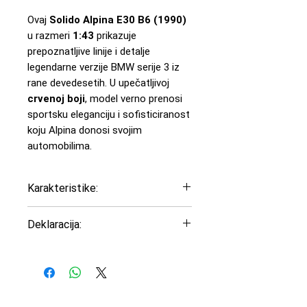
Ovaj
Solido Alpina E30 B6 (1990)
u razmeri
1:43
prikazuje
prepoznatljive linije i detalje
legendarne verzije BMW serije 3 iz
rane devedesetih. U upečatljivoj
crvenoj boji
, model verno prenosi
sportsku eleganciju i sofisticiranost
koju Alpina donosi svojim
automobilima.
Karakteristike:
Model: Alpina E30 B6
Deklaracija:
Godina: 1990
Boja: Crvena
Uvoznik: Peric Modelsport
Razmera: 1:43
d.o.o
Materijal: Diecast metal sa
Proizvođač: Solido
plastičnim delovima
Zemlja porekla: Francuska