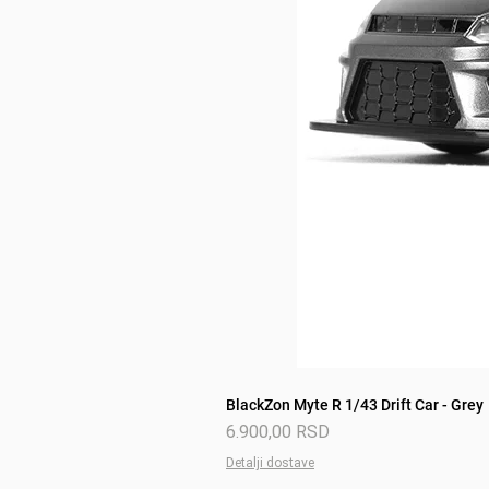
BlackZon Myte R 1/43 Drift Car - Grey
Price
6.900,00 RSD
Detalji dostave