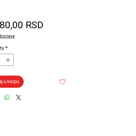
Price
180,00 RSD
 dostave
ty
*
j u korpu