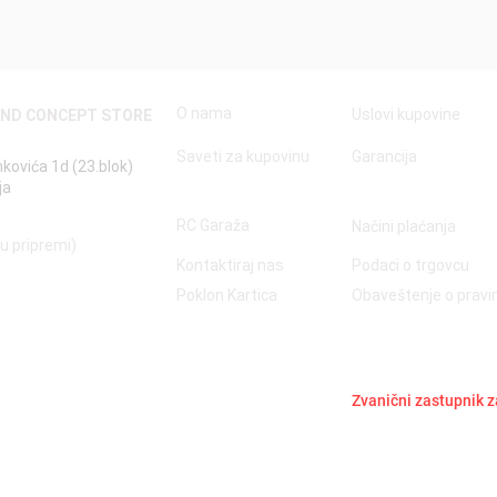
O nama
Uslovi kupovine
AND CONCEPT STORE
Saveti za kupovinu
Garancija
nkovića 1d (23.blok)
ja
RC Garaža
Načini plaćanja
 u pripremi)
Kontaktiraj nas
Podaci o trgovcu
Poklon Kartica
Obaveštenje o prav
Zvanični zastupnik z