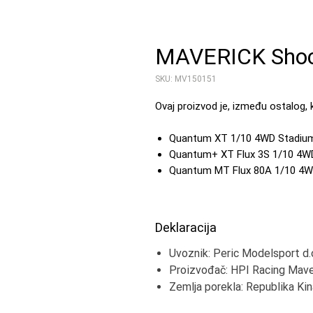
MAVERICK Shock
SKU: MV150151
Ovaj proizvod je, između ostalog, 
Quantum XT 1/10 4WD Stadiu
Quantum+ XT Flux 3S 1/10 4W
Quantum MT Flux 80A 1/10 4W
Deklaracija
Uvoznik: Peric Modelsport d.
Proizvođač: HPI Racing Mave
Zemlja porekla: Republika Kin