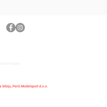
ima potrošača
a Srbiju, Perić Modelsport d.o.o.