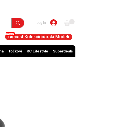
Log In
Diecast Kolekcionarski Modeli
ma
Točkovi
RC Lifestyle
Superdeals