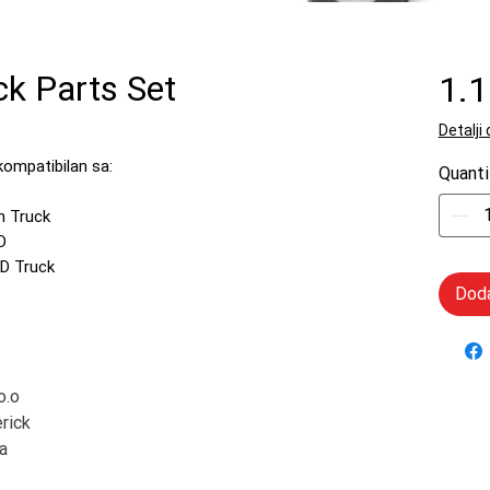
 Parts Set
1.
Detalji
kompatibilan sa:
Quanti
m Truck
D
D Truck
Doda
o.o
rick
a