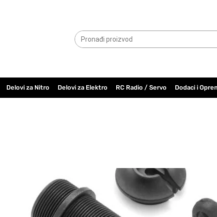
065.6000.779
Delovi za Nitro
Delovi za Elektro
RC Radio / Servo
Dodaci i Opre