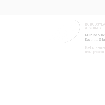
RC BUGGYL
(USKORO)
Milutina Mila
Beograd, Srbi
Radno vreme
(novi prostor