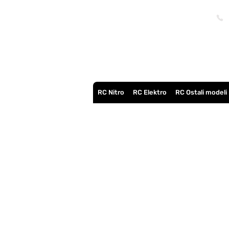
RC Nitro
RC Elektro
RC Ostali modeli