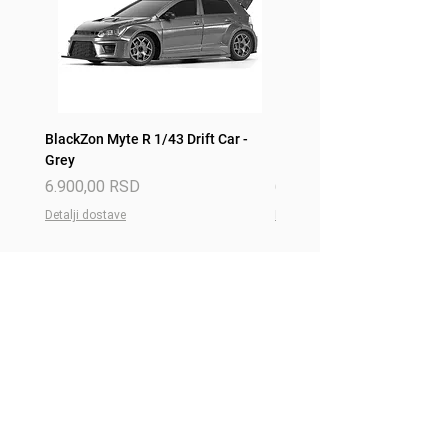
BlackZon Myte R 1/43 Drift Car -
BlackZon Myte R 1/43 Drift 
Grey
Red
Price
Price
6.900,00 RSD
6.900,00 RSD
Detalji dostave
Detalji dostave