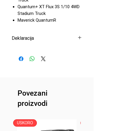
Quantum+ XT Flux 3S 1/10 4WD
Stadium Truck
Maverick QuantumR
Deklaracija
Uvoznik: Peric Modelsport
d.o.o
Proizvođač: HPI Racing
Maverick
Zemlja porekla: Republika Kina
Povezani
proizvodi
USKORO
USKORO