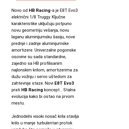
Novo od
HB Racing
-a je E8T Evo3
električni 1/8 Truggy. Ključne
karakteristike uključuju potpuno
novu geometriju vešanja, novu
laganu aluminijumsku šasiju, nove
prednje i zadnje aluminijumske
amortizere. Univerzalne pogonske
osovine su sada standardne,
zajedno sa HB profilisanim
najlonskim krilom, amortizerima za
dužu vožnju i servo uštedom za
zahtevnije staze. Novi
E8T Evo3
prati
HB Racing
koncept... Stalna
evolucija kako bi ostao na prvom
mestu.
Jednodelni visoki nosač krila stavlja
krilo u manje turbulentan protok