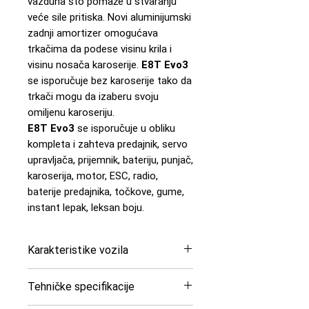
vazduha što pomaže u stvaranju
veće sile pritiska. Novi aluminijumski
zadnji amortizer omogućava
trkačima da podese visinu krila i
visinu nosača karoserije.
E8T Evo3
se isporučuje bez karoserije tako da
trkači mogu da izaberu svoju
omiljenu karoseriju.
E8T Evo3
se isporučuje u obliku
kompleta i zahteva predajnik, servo
upravljača, prijemnik, bateriju, punjač,
karoserija, motor, ESC, radio,
baterije predajnika, točkove, gume,
instant lepak, leksan boju.
Karakteristike vozila
Razmera 1:8
Tehničke specifikacije
Tip vozila: Truggy