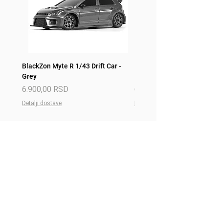
BlackZon Myte R 1/43 Drift Car -
BlackZon Myte R 1/43 Drift 
Grey
Red
Price
Price
6.900,00 RSD
6.900,00 RSD
Detalji dostave
Detalji dostave