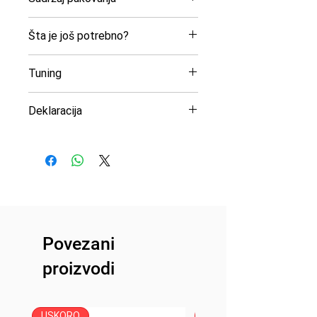
Pogon: 4WD
Širina: 215 mm
Jedinica za napajanje: Elektro
Visina: 105 mm
RTR Monster Truck
Vodootporna elektronika
Šta je još potrebno?
Međuosovinsko rastojanje: 175
1/16 američke firme HPI
Radio kontrola 2,4 Ghz
mm
Racing, podbrend BlackZon
2 x AA baterije
Tip gume: Off-Road
Prečnik točka: 78 mm
Tuning
Slyder u crno/zlatnoj boji
Brzina: preko 37 km/h
Širina točka: 41 mm
Radio sistem (predajnik i
Jednostavan za korišćenje
Pogon: 4WD
prijemnik)
Deklaracija
Baterija: 7.4V (2S) 800mAh Li-
USB punjač
Uvoznik: Peric Modelsport
Ion
Komplet LED farova
d.o.o
Kao i za svaki HPI automobil i
Proizvođač: BlackZon
kamion, dobijaš kompletno,
Zemlja porekla: Republika Kina
detaljno uputstvo za upotrebu
sa uputstvima korak po korak
koje ti omogućava da lako
Povezani
rastaviš i ponovo sastaviš svoj
automobil radi održavanja i
proizvodi
lakog servisiranja. Priručnik
takođe uključuje korisnu listu
delova i kompletne crteže
USKORO
USKORO