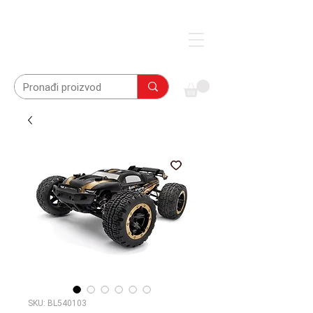
SKU: BL540103