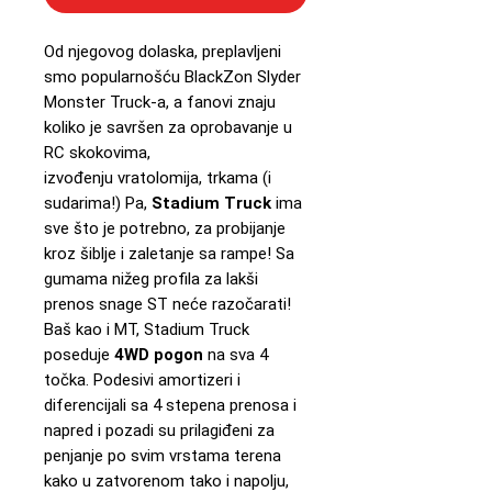
Od njegovog dolaska, preplavljeni
smo popularnošću BlackZon Slyder
Monster Truck-a, a fanovi znaju
koliko je savršen za oprobavanje u
RC skokovima,
izvođenju vratolomija, trkama (i
sudarima!) Pa,
Stadium Truck
ima
sve što je potrebno, za probijanje
kroz šiblje i zaletanje sa rampe! Sa
gumama nižeg profila za lakši
prenos snage ST neće razočarati!
Baš kao i MT, Stadium Truck
poseduje
4WD pogon
na sva 4
točka. Podesivi amortizeri i
diferencijali sa 4 stepena prenosa i
napred i pozadi su prilagiđeni za
penjanje po svim vrstama terena
kako u zatvorenom tako i napolju,