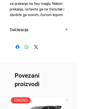
za prskanje na finu maglu. Nakon
prskanja, ostavite ga na trenutak i
obrišite ga suvom, čistom krpom.
Deklaracija:
Uvoznik: Peric Modelsport
d.o.o
Proizvođač: H-Speed
Zemlja porekla: Švajcarska
Povezani
proizvodi
USKORO
USKORO