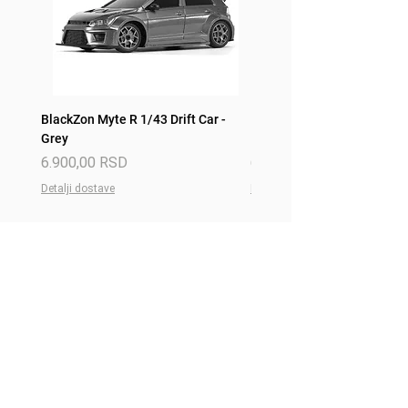
BlackZon Myte R 1/43 Drift Car -
BlackZon Myte R 1/43 Drift 
Grey
Red
Price
Price
6.900,00 RSD
6.900,00 RSD
Detalji dostave
Detalji dostave