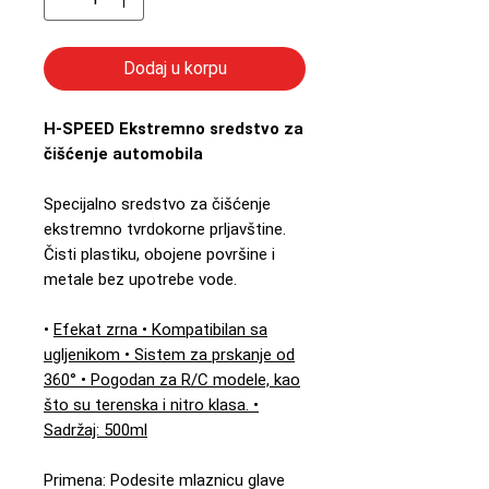
Dodaj u korpu
H-SPEED Ekstremno sredstvo za
čišćenje automobila
Specijalno sredstvo za čišćenje
ekstremno tvrdokorne prljavštine.
Čisti plastiku, obojene površine i
metale bez upotrebe vode.
•
Efekat zrna • Kompatibilan sa
ugljenikom • Sistem za prskanje od
360° • Pogodan za R/C modele, kao
što su terenska i nitro klasa. •
Sadržaj: 500ml
Primena: Podesite mlaznicu glave