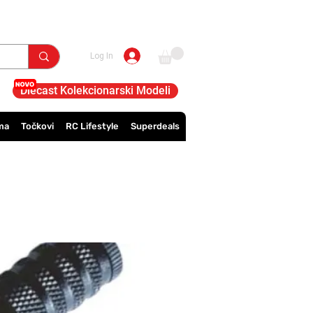
Log In
Diecast Kolekcionarski Modeli
ma
Točkovi
RC Lifestyle
Superdeals