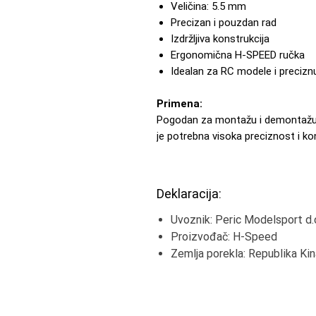
Veličina: 5.5 mm
Precizan i pouzdan rad
Izdržljiva konstrukcija
Ergonomična H-SPEED ručka
Idealan za RC modele i preciz
Primena:
Pogodan za montažu i demontažu 
je potrebna visoka preciznost i ko
Deklaracija:
Uvoznik: Peric Modelsport d.
Proizvođač: H-Speed
Zemlja porekla: Republika Kin