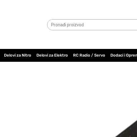
065.6000.779
Delovi za Nitro
Delovi za Elektro
RC Radio / Servo
Dodaci i Opre