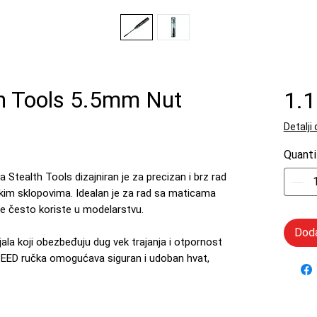
h Tools 5.5mm Nut
1.
Detalji
Quanti
 Stealth Tools dizajniran je za precizan i brz rad
im sklopovima. Idealan je za rad sa maticama
se često koriste u modelarstvu.
Doda
rijala koji obezbeđuju dug vek trajanja i otpornost
EED ručka omogućava siguran i udoban hvat,