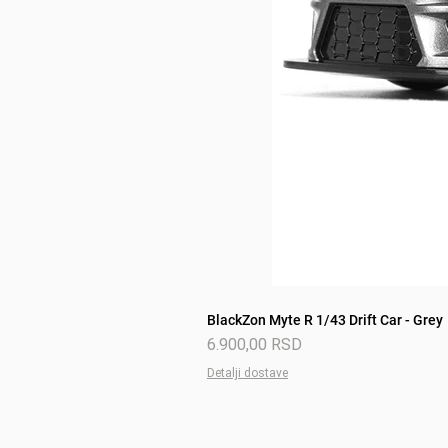
BlackZon Myte R 1/43 Drift Car - Grey
Price
6.900,00 RSD
Detalji dostave