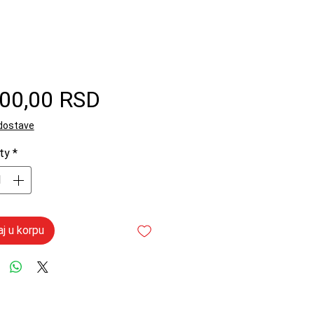
Price
100,00 RSD
 dostave
ty
*
j u korpu