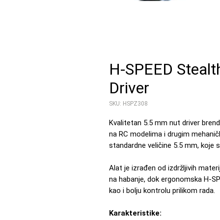
H-SPEED Stealt
Driver
SKU: HSPZ308
Kvalitetan 5.5 mm nut driver brenda
na RC modelima i drugim mehaničk
standardne veličine 5.5 mm, koje 
Alat je izrađen od izdržljivih mate
na habanje, dok ergonomska H-SP
kao i bolju kontrolu prilikom rada.
Karakteristike: