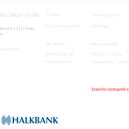
O nama
Uslovi kupovine
AND CONCEPT STORE
Saveti za kupovinu
Garancija
nkovića 1d (23.blok)
ja
RC Garaža
Načini plaćanja
 u pripremi)
Kontaktiraj nas
Podaci o trgovcu
Poklon Kartica
Obaveštenje o prav
Zvanični zastupnik z