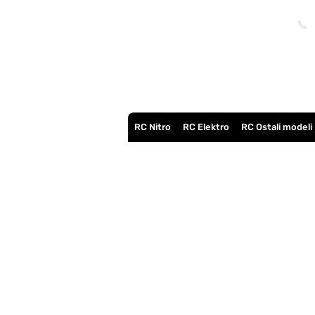
RC Nitro
RC Elektro
RC Ostali modeli