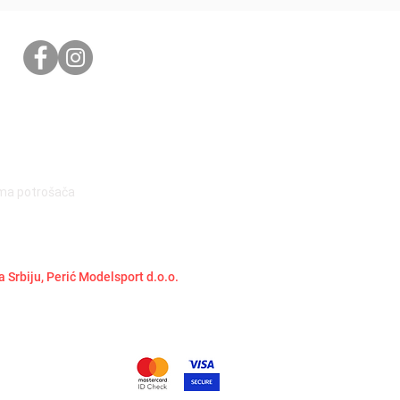
ima potrošača
a Srbiju, Perić Modelsport d.o.o.