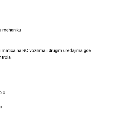
nu mehaniku
matica na RC vozilima i drugim uređajima gde
ntrola.
o.o
a