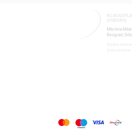
RC BUGGYL
(USKORO)
Milutina Mila
Beograd, Srbi
Radno vreme
(novi prostor