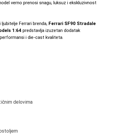
model verno prenosi snagu, luksuz i ekskluzivnost
jubitelje Ferrari brenda,
Ferrari SF90 Stradale
odels 1:64
predstavlja izuzetan dodatak
 performansi i die-cast kvaliteta.
stičnim delovima
postoljem