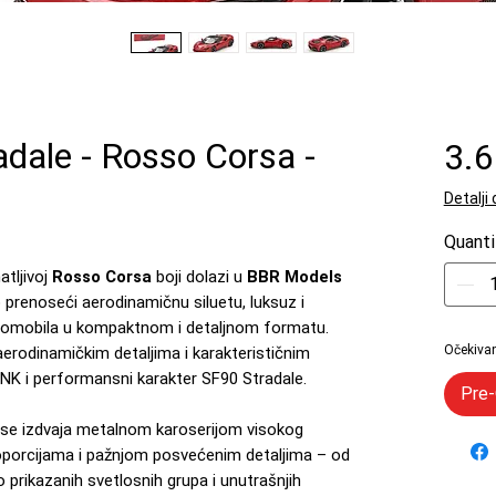
adale - Rosso Corsa -
3.
Detalji
Quanti
tljivoj
Rosso Corsa
boji dolazi u
BBR Models
o prenoseći aerodinamičnu siluetu, luksuz i
utomobila u kompaktnom i detaljnom formatu.
Očekivan
 aerodinamičkim detaljima i karakterističnim
DNK i performansni karakter SF90 Stradale.
Pre-
i se izdvaja metalnom karoserijom visokog
roporcijama i pažnjom posvećenim detaljima – od
o prikazanih svetlosnih grupa i unutrašnjih