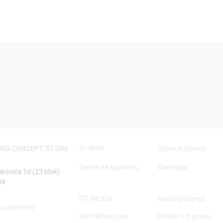
Quick View
O nama
Uslovi kupovine
AND CONCEPT STORE
Saveti za kupovinu
Garancija
nkovića 1d (23.blok)
ja
RC Garaža
Načini plaćanja
 u pripremi)
Kontaktiraj nas
Podaci o trgovcu