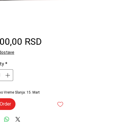
Price
600,00 RSD
 dostave
ty
*
o Vreme Slanja: 15. Mart
Order