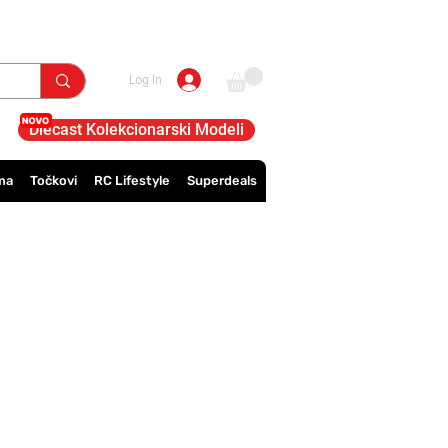
Log In
Diecast Kolekcionarski Modeli
ma
Točkovi
RC Lifestyle
Superdeals