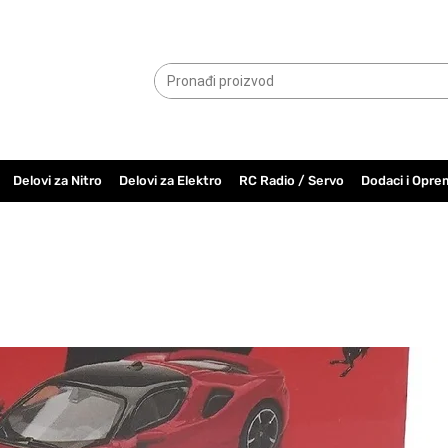
065.6000.779
Delovi za Nitro
Delovi za Elektro
RC Radio / Servo
Dodaci i Opre