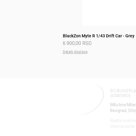
BlackZon Myte R 1/43 Drift Car - Grey
Price
6.900,00 RSD
Detalji dostave
RC BUGGYL
(USKORO)
Milutina Mila
Beograd, Srbi
Radno vreme
(novi prostor