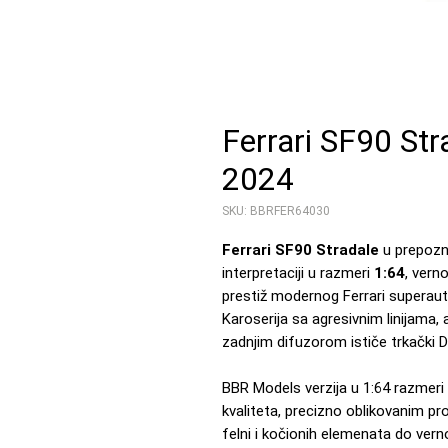
Ferrari SF90 Str
2024
SKU: BBRFER64030
Ferrari SF90 Stradale
u prepozna
interpretaciji u razmeri
1:64
, vern
prestiž modernog Ferrari supera
Karoserija sa agresivnim linijama,
zadnjim difuzorom ističe trkački 
BBR Models verzija u 1:64 razmer
kvaliteta, precizno oblikovanim p
felni i kočionih elemenata do vern