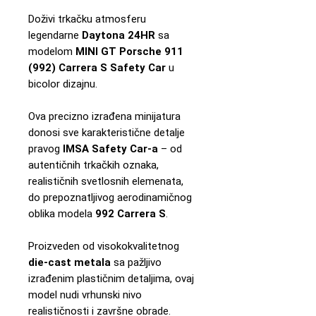
Doživi trkačku atmosferu
legendarne
Daytona 24HR
sa
modelom
MINI GT Porsche 911
(992) Carrera S Safety Car
u
bicolor dizajnu.
Ova precizno izrađena minijatura
donosi sve karakteristične detalje
pravog
IMSA Safety Car-a
– od
autentičnih trkačkih oznaka,
realističnih svetlosnih elemenata,
do prepoznatljivog aerodinamičnog
oblika modela
992 Carrera S
.
Proizveden od visokokvalitetnog
die-cast metala
sa pažljivo
izrađenim plastičnim detaljima, ovaj
model nudi vrhunski nivo
realističnosti i završne obrade.