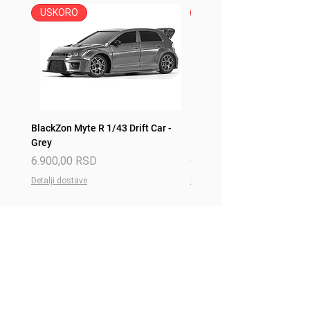
Šifra: MGT00699-L
USKORO
USKORO
BlackZon Myte R 1/43 Drift Car -
BlackZon Myte R 1/43 Drift 
Grey
Red
Price
Price
6.900,00 RSD
6.900,00 RSD
Detalji dostave
Detalji dostave