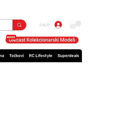
Log In
Diecast Kolekcionarski Modeli
ma
Točkovi
RC Lifestyle
Superdeals