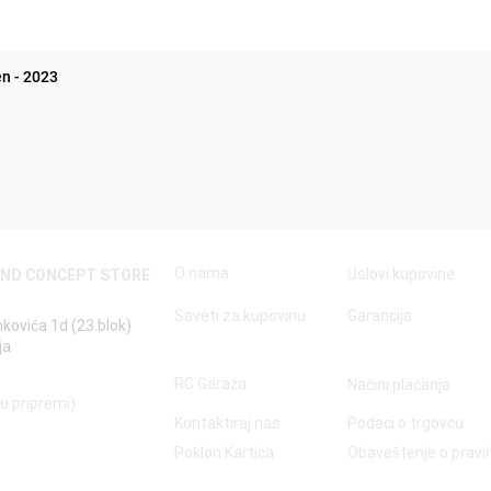
n - 2023
Quick View
O nama
Uslovi kupovine
AND CONCEPT STORE
Saveti za kupovinu
Garancija
nkovića 1d (23.blok)
ja
RC Garaža
Načini plaćanja
 u pripremi)
Kontaktiraj nas
Podaci o trgovcu
Poklon Kartica
Obaveštenje o prav