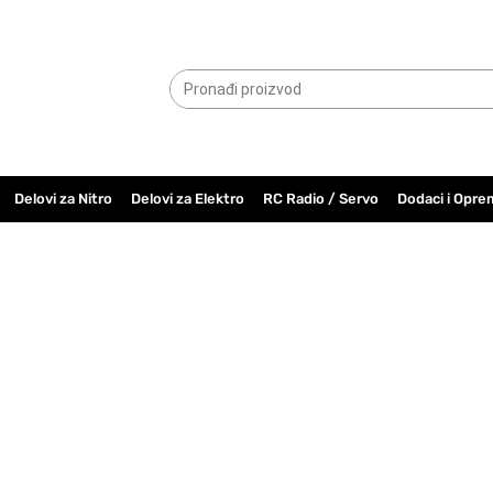
065.6000.779
Delovi za Nitro
Delovi za Elektro
RC Radio / Servo
Dodaci i Opre