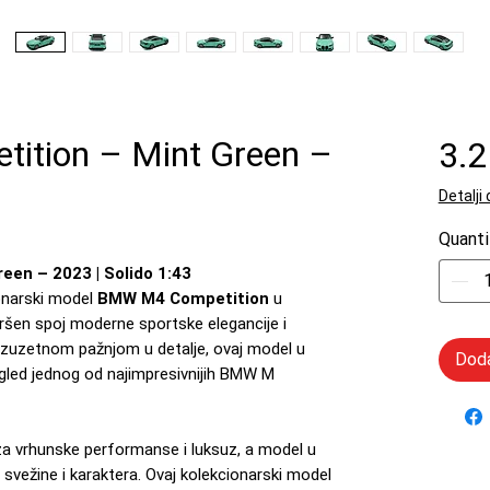
tion – Mint Green –
3.
Detalji
Quanti
en – 2023 | Solido 1:43
onarski model
BMW M4 Competition
u
šen spoj moderne sportske elegancije i
izuzetnom pažnjom u detalje, ovaj model u
Doda
gled jednog od najimpresivnijih BMW M
 vrhunske performanse i luksuz, a model u
svežine i karaktera. Ovaj kolekcionarski model