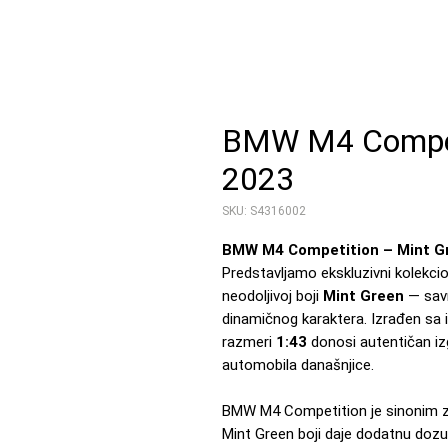
BMW M4 Competi
2023
SKU: S4316002
BMW M4 Competition – Mint Gre
Predstavljamo ekskluzivni kolekci
neodoljivoj boji
Mint Green
— savr
dinamičnog karaktera. Izrađen sa 
razmeri
1:43
donosi autentičan iz
automobila današnjice.
BMW M4 Competition je sinonim za
Mint Green boji daje dodatnu dozu 