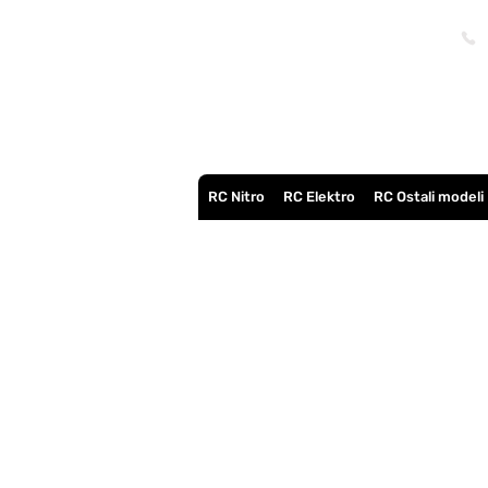
RC Nitro
RC Elektro
RC Ostali modeli