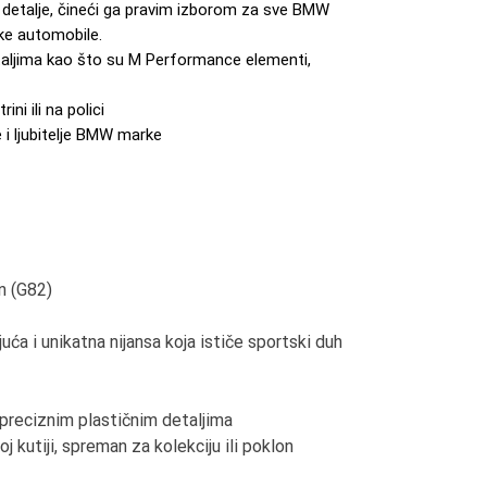
 i detalje, čineći ga pravim izborom za sve BMW
ske automobile.
taljima kao što su M Performance elementi,
ini ili na polici
 i ljubitelje BMW marke
 (G82)
a i unikatna nijansa koja ističe sportski duh
preciznim plastičnim detaljima
oj kutiji, spreman za kolekciju ili poklon