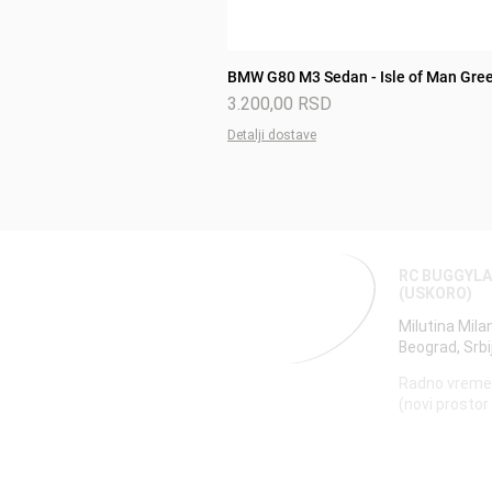
BMW G80 M3 Sedan - Isle of Man Gree
Price
3.200,00 RSD
Detalji dostave
RC BUGGYL
(USKORO)
Milutina Mila
Beograd, Srbi
Radno vreme
(novi prostor