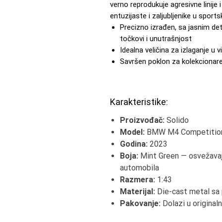
verno reprodukuje agresivne linije
entuzijaste i zaljubljenike u sport
Precizno izrađen, sa jasnim de
točkovi i unutrašnjost
Idealna veličina za izlaganje u vitr
Savršen poklon za kolekcionare
Karakteristike:
Proizvođač:
Solido
Model:
BMW M4 Competition
Godina:
2023
Boja:
Mint Green — osvežavajuć
automobila
Razmera:
1:43
Materijal:
Die-cast metal sa 
Pakovanje:
Dolazi u originaln