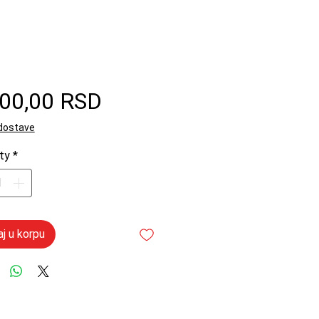
Price
200,00 RSD
 dostave
ty
*
j u korpu