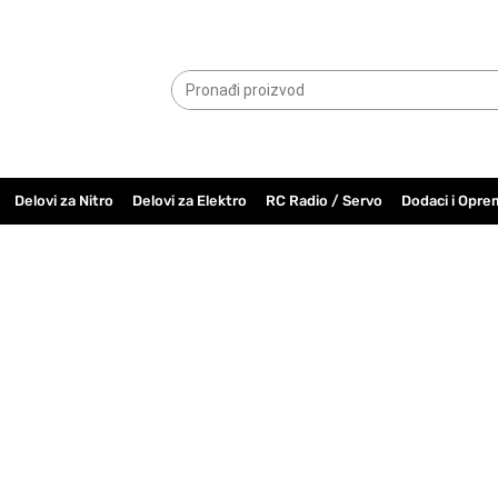
065.6000.779
Delovi za Nitro
Delovi za Elektro
RC Radio / Servo
Dodaci i Opre