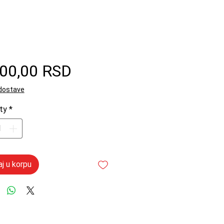
Price
200,00 RSD
 dostave
ty
*
j u korpu