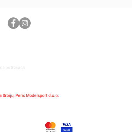
ima potrošača
a Srbiju, Perić Modelsport d.o.o.