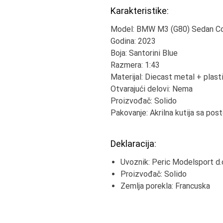
Karakteristike:
Model: BMW M3 (G80) Sedan C
Godina: 2023
Boja: Santorini Blue
Razmera: 1:43
Materijal: Diecast metal + plast
Otvarajući delovi: Nema
Proizvođač: Solido
Pakovanje: Akrilna kutija sa pos
Deklaracija:
Uvoznik: Peric Modelsport d.
Proizvođač: Solido
Zemlja porekla: Francuska