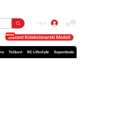
Log In
Diecast Kolekcionarski Modeli
ma
Točkovi
RC Lifestyle
Superdeals