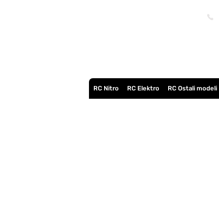
RC Nitro
RC Elektro
RC Ostali modeli