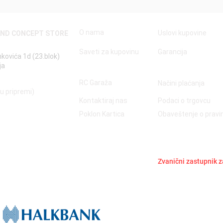
O nama
Uslovi kupovine
AND CONCEPT STORE
Saveti za kupovinu
Garancija
nkovića 1d (23.blok)
ja
RC Garaža
Načini plaćanja
 u pripremi)
Kontaktiraj nas
Podaci o trgovcu
Poklon Kartica
Obaveštenje o prav
Zvanični zastupnik z