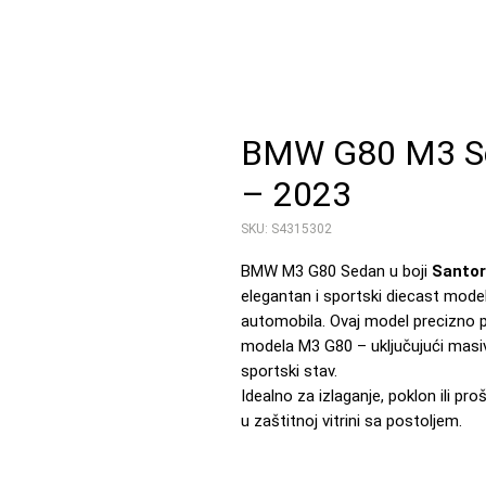
BMW G80 M3 Sed
– 2023
SKU: S4315302
BMW M3 G80 Sedan u boji
Santor
elegantan i sportski diecast model
automobila. Ovaj model precizno pri
modela M3 G80 – uključujući masiv
sportski stav.
Idealno za izlaganje, poklon ili pro
u zaštitnoj vitrini sa postoljem.