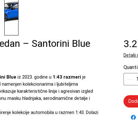
an – Santorini Blue
3.
Detalji
Quanti
ini Blue
iz 2023. godine u
1:43 razmeri
je
 namenjen kolekcionarima i ljubiteljima
kazuje karakteristične linije i agresivan izgled
nu masku hladnjaka, aerodinamične detalje i
Doda
širenje kolekcije automobila u razmeri 1:43. Dolazi