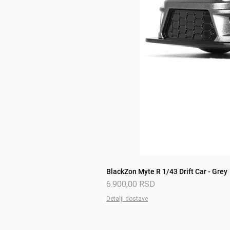
BlackZon Myte R 1/43 Drift Car - Grey
Price
6.900,00 RSD
Detalji dostave