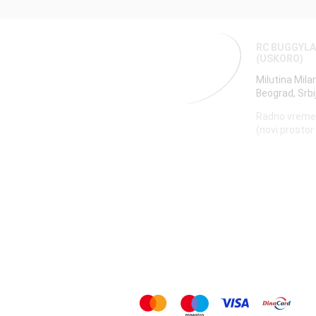
RC BUGGYL
(USKORO)
Milutina Mila
Beograd, Srbi
Radno vreme
(novi prostor