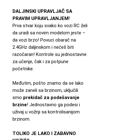
DALJINSKI UPRAVLJAČ SA
PRAVIM UPRAVLJANJEM!
Prva stvar koju svako ko vozi RC želi
da uradi sa novim modelom jeste –
da vozi brzo! Povuci obarač na
2.4GHz daljinskom i nećeš biti
razočaran! Kontrole su jednostavne
za učenje, čak i za potpune
početnike.
Međutim, pošto znamo da se lako
može zaneli sa brzinom, uključili
smo
prekidač za podešavanje
brzine
! Jednostavno ga podesi i
uživaj u vožnji sa kontrolisanijom
brzinom.
TOLIKO JE LAKO I ZABAVNO