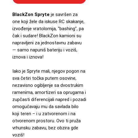
BlackZon Spryte
je savršen za
one koji žele da iskuse RC skakanje,
izvođenje vratolomija, "bashing", pa
čak i sudare! BlackZon kamioni su
napravljeni za jednostavnu zabavu
— samo napuniš bateriju i voziš,
iznova i iznova!
Iako je Spryte mali, njegov pogon na
sva četiri točka putem osovine,
nezavisno ogibljenje sa dvostrukim
ramenima, amortizeri sa oprugama i
zupčasti diferencijali napred i pozadi
omogućavaju mu da savlada bilo
koji teren – i u zatvorenom i na
otvorenom prostoru. Ovo ti pruža
vrhunsku zabavu, bez obzira gde
voziš!