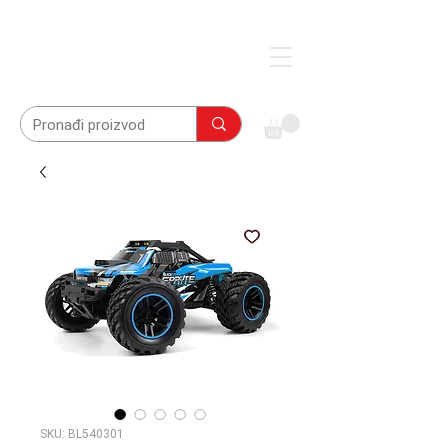
SKU: BL540301