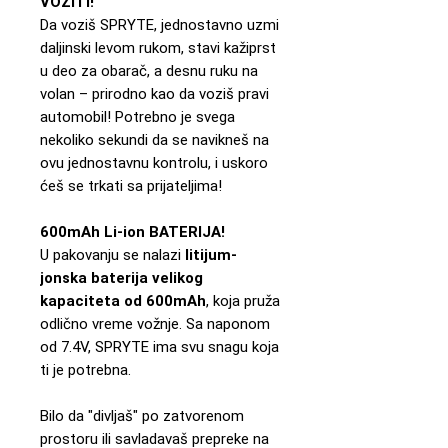
VOZITI!
Da voziš SPRYTE, jednostavno uzmi
daljinski levom rukom, stavi kažiprst
u deo za obarač, a desnu ruku na
volan – prirodno kao da voziš pravi
automobil! Potrebno je svega
nekoliko sekundi da se navikneš na
ovu jednostavnu kontrolu, i uskoro
ćeš se trkati sa prijateljima!
600mAh Li-ion BATERIJA!
U pakovanju se nalazi
litijum-
jonska baterija velikog
kapaciteta od 600mAh
, koja pruža
odlično vreme vožnje. Sa naponom
od 7.4V, SPRYTE ima svu snagu koja
ti je potrebna.
Bilo da "divljaš" po zatvorenom
prostoru ili savladavaš prepreke na