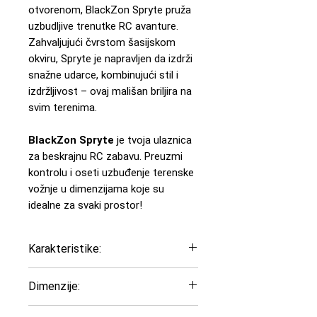
otvorenom, BlackZon Spryte pruža
uzbudljive trenutke RC avanture.
Zahvaljujući čvrstom šasijskom
okviru, Spryte je napravljen da izdrži
snažne udarce, kombinujući stil i
izdržljivost – ovaj mališan briljira na
svim terenima.
BlackZon Spryte
je tvoja ulaznica
za beskrajnu RC zabavu. Preuzmi
kontrolu i oseti uzbuđenje terenske
vožnje u dimenzijama koje su
idealne za svaki prostor!
Karakteristike:
Model sa pogonom na sva
Dimenzije:
četiri točka (4WD)
Nezavisno ogibljenje sa
Dužina: 210 mm