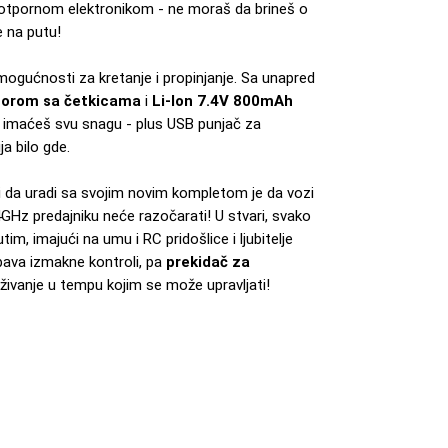
otpornom elektronikom - ne moraš da brineš o
e na putu!
ogućnosti za kretanje i propinjanje. Sa unapred
torom sa četkicama
i
Li-Ion 7.4V 800mAh
 imaćeš svu snagu - plus USB punjač za
a bilo gde.
li da uradi sa svojim novim kompletom je da vozi
GHz predajniku neće razočarati! U stvari, svako
m, imajući na umu i RC pridošlice i ljubitelje
bava izmakne kontroli, pa
prekidač za
vanje u tempu kojim se može upravljati!