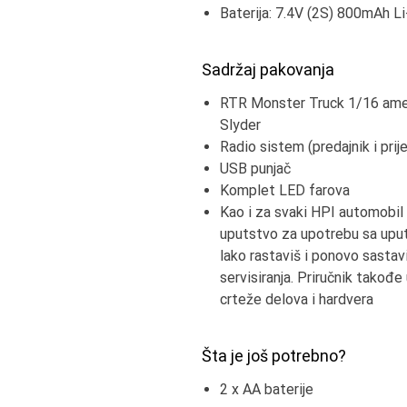
Baterija: 7.4V (2S) 800mAh Li
Sadržaj pakovanja
RTR Monster Truck 1/16 amer
Slyder
Radio sistem (predajnik i prij
USB punjač
Komplet LED farova
Kao i za svaki HPI automobil 
uputstvo za upotrebu sa uput
lako rastaviš i ponovo sastav
servisiranja. Priručnik takođe
crteže delova i hardvera
Šta je još potrebno?
2 x AA baterije