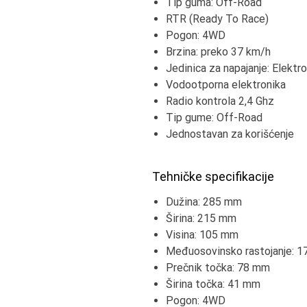
Tip guma: Off-Road
RTR (Ready To Race)
Pogon: 4WD
Brzina: preko 37 km/h
Jedinica za napajanje: Elektro
Vodootporna elektronika
Radio kontrola 2,4 Ghz
Tip gume: Off-Road
Jednostavan za korišćenje
Tehničke specifikacije
Dužina: 285 mm
Širina: 215 mm
Visina: 105 mm
Međuosovinsko rastojanje: 
Prečnik točka: 78 mm
Širina točka: 41 mm
Pogon: 4WD