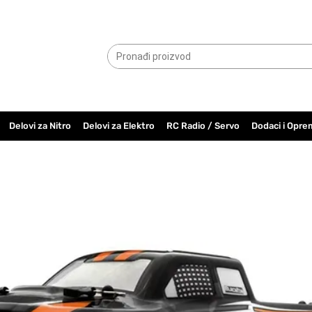
065.6000.779
Delovi za Nitro
Delovi za Elektro
RC Radio / Servo
Dodaci i Opre