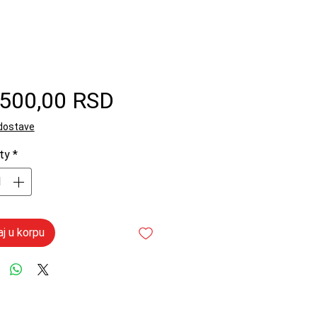
Price
.500,00 RSD
 dostave
ty
*
j u korpu