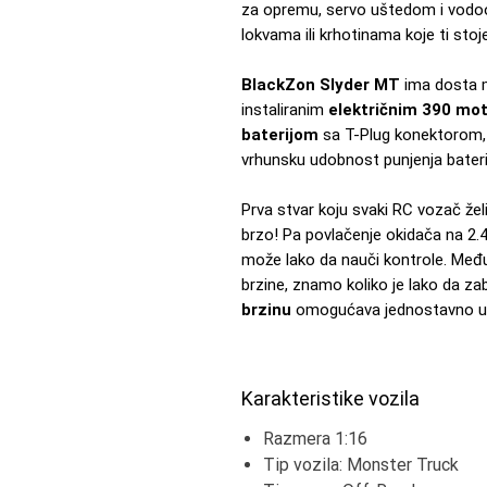
za opremu, servo uštedom i vodo
lokvama ili krhotinama koje ti stoj
BlackZon Slyder MT
ima dosta m
instaliranim
električnim 390 mo
baterijom
sa T-Plug konektorom,
vrhunsku udobnost punjenja baterij
Prva stvar koju svaki RC vozač že
brzo! Pa povlačenje okidača na 2.4
može lako da nauči kontrole. Međuti
brzine, znamo koliko je lako da za
brzinu
omogućava jednostavno uži
Karakteristike vozila
Razmera 1:16
Tip vozila: Monster Truck