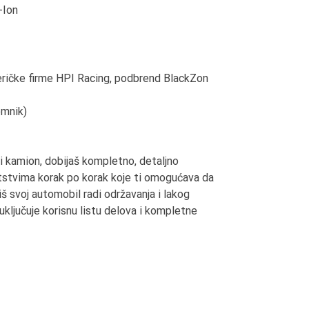
-Ion
ičke firme HPI Racing, podbrend BlackZon
emnik)
i kamion, dobijaš kompletno, detaljno
stvima korak po korak koje ti omogućava da
iš svoj automobil radi održavanja i lakog
 uključuje korisnu listu delova i kompletne