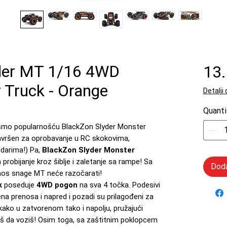
er MT 1/16 4WD
13
r Truck - Orange
Detalji
Quanti
i smo popularnošću BlackZon Slyder Monster
 savršen za oprobavanje u RC skokovima,
udarima!) Pa,
BlackZon Slyder Monster
probijanje kroz šiblje i zaletanje sa rampe! Sa
Doda
enos snage MT neće razočarati!
k
poseduje
4WD pogon
na sva 4 točka. Podesivi
pena prenosa i napred i pozadi su prilagođeni za
kako u zatvorenom tako i napolju, pružajući
š da voziš! Osim toga, sa zaštitnim poklopcem