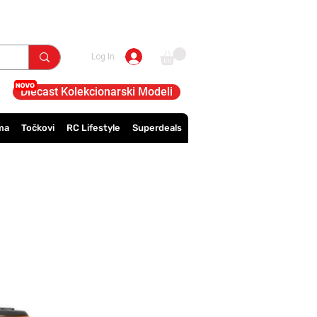
Log In
Diecast Kolekcionarski Modeli
ma
Točkovi
RC Lifestyle
Superdeals