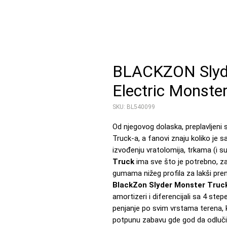
BLACKZON Slyd
Electric Monste
SKU: BL540099
Od njegovog dolaska, preplavljen
Truck-a, a fanovi znaju koliko je
izvođenju vratolomija, trkama (i s
Truck
ima sve što je potrebno, za 
gumama nižeg profila za lakši pr
BlackZon Slyder Monster Truc
amortizeri i diferencijali sa 4 ste
penjanje po svim vrstama terena, 
potpunu zabavu gde god da odluči