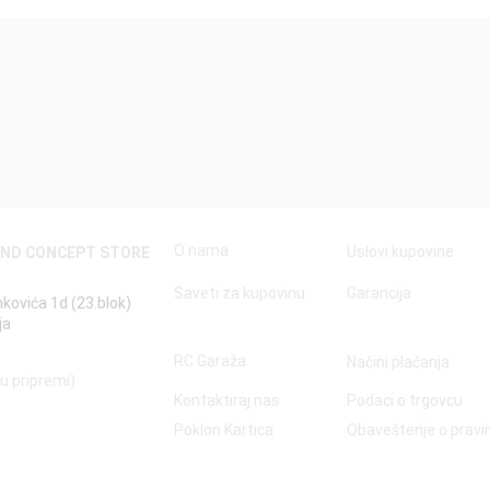
Quick View
O nama
Uslovi kupovine
AND CONCEPT STORE
Saveti za kupovinu
Garancija
nkovića 1d (23.blok)
ja
RC Garaža
Načini plaćanja
 u pripremi)
Kontaktiraj nas
Podaci o trgovcu
Poklon Kartica
Obaveštenje o prav