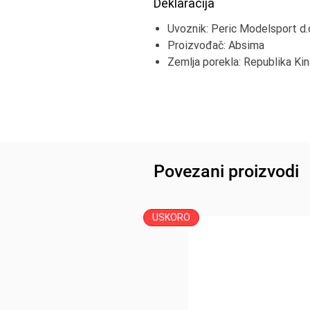
Deklaracija
Uvoznik: Peric Modelsport d.
Proizvođač: Absima
Zemlja porekla: Republika Kin
Povezani proizvodi
USKORO