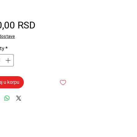
Price
0,00 RSD
 dostave
ty
*
j u korpu