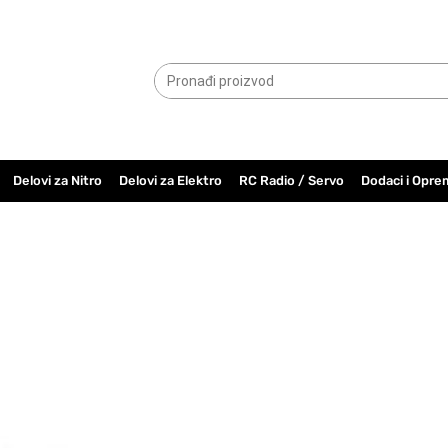
065.6000.779
Delovi za Nitro
Delovi za Elektro
RC Radio / Servo
Dodaci i Opre