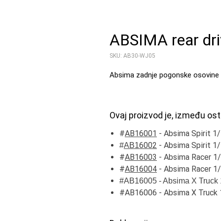
ABSIMA rear dri
SKU: AB30-WJ05
Absima zadnje pogonske osovine
Ovaj proizvod je, između ost
#
AB16001
- Absima Spirit 1
6002
- Absima Spirit 1
#
AB1
#
AB16003
- Absima Racer 1/
#
AB16004
- Absima Racer 1/
#AB16005 - Absima X Truck 
#AB16006 - Absima X Truck 