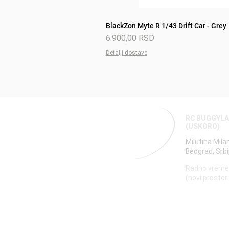
BlackZon Myte R 1/43 Drift Car - Grey
Price
6.900,00 RSD
Detalji dostave
RC BUGGYL
(USKORO)
Milutina Mila
Beograd, Srbi
Radno vreme
(novi prostor