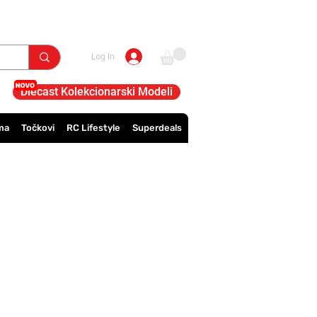
Log In
Diecast Kolekcionarski Modeli
ma
Točkovi
RC Lifestyle
Superdeals