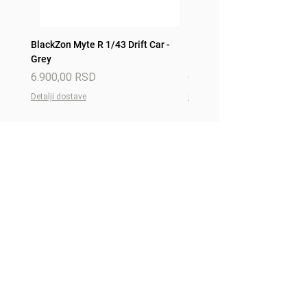
BlackZon Myte R 1/43 Drift Car -
BlackZon Myte R 1/43 Drift 
Grey
Red
Price
Price
6.900,00 RSD
6.900,00 RSD
Detalji dostave
Detalji dostave