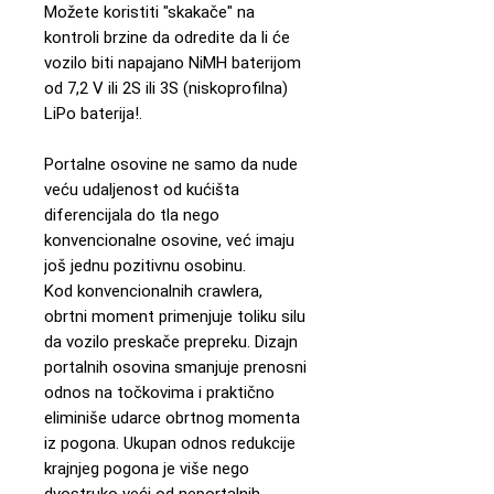
Možete koristiti "skakače" na
kontroli brzine da odredite da li će
vozilo biti napajano NiMH baterijom
od 7,2 V ili 2S ili 3S (niskoprofilna)
LiPo baterija!.
Portalne osovine ne samo da nude
veću udaljenost od kućišta
diferencijala do tla nego
konvencionalne osovine, već imaju
još jednu pozitivnu osobinu.
Kod konvencionalnih crawlera,
obrtni moment primenjuje toliku silu
da vozilo preskače prepreku. Dizajn
portalnih osovina smanjuje prenosni
odnos na točkovima i praktično
eliminiše udarce obrtnog momenta
iz pogona. Ukupan odnos redukcije
krajnjeg pogona je više nego
dvostruko veći od neportalnih