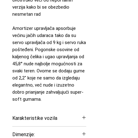
verzija kako bi se obezbedio
nesmetan rad
Amortizer upravljača apsorbuje
većinu jačih udaraca tako da su
servo upravljača od 9 kg i servo ruka
pošteđeni. Pogonske osovine od
kaljenog čelika i ugao upravljanja od
45,8° nude najbolje mogućnosti za
svaki teren. Ovome se dodaju gume
od 2,2" koje ne samo da izgledaju
elegantno, već nude i izuzetno
dobro prianjanje zahvaljujući super-
soft gumama.
Karakteristike vozila
Tip auta: Crawler - Trail - Scale
Dimenzije:
Tip motora: Elektromotor