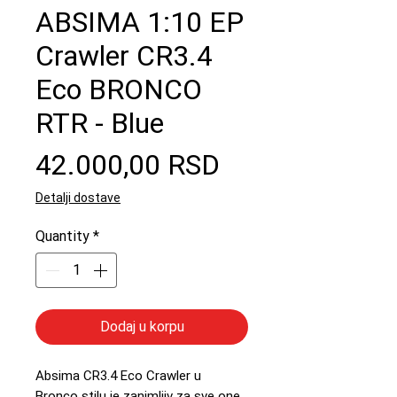
ABSIMA 1:10 EP
Crawler CR3.4
Eco BRONCO
RTR - Blue
Price
42.000,00 RSD
Detalji dostave
Quantity
*
Dodaj u korpu
Absima CR3.4 Eco Crawler u
Bronco stilu je zanimljiv za sve one