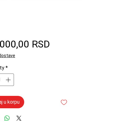
Price
.000,00 RSD
 dostave
ty
*
j u korpu