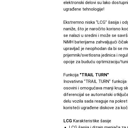
elektronski delovi su lako dostup
ugrađene tehnologije!
Ekstremno niska "LCG" šasija i od
naniže, što je naročito korisno ko
se nalazi u sredini i može se savrš
NiMH baterijama zahvaljujući čičak
upravljač je neophodan da bi se mog
prijemnik/svetlosna jedinica i reg
opcije za buduću optimizaciju/tuni
Funkcija
"TRAIL TURN"
Inovativna "TRAIL TURN" funkcija (
osovini i omogućava manji krug sk
diferencijal se automatski otklju
delu vozila sada reaguje na pokret 
koristeći ugrađene diskove za koč
LCG
Karakteristike šasije
LCG šasija i dizajn menjača za