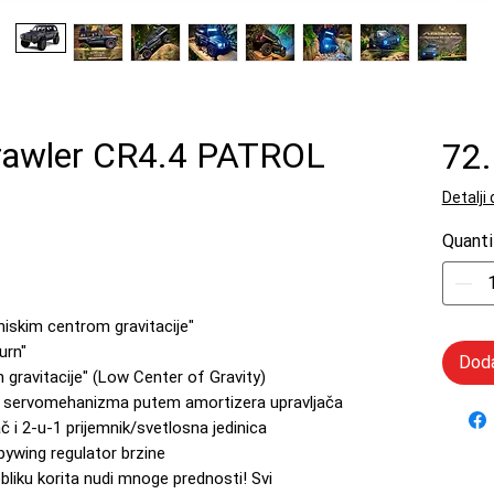
rawler CR4.4 PATROL
72
Detalji
Quanti
niskim centrom gravitacije"
urn"
Doda
gravitacije" (Low Center of Gravity)
te servomehanizma putem amortizera upravljača
ač i 2-u-1 prijemnik/svetlosna jedinica
ywing regulator brzine
bliku korita nudi mnoge prednosti! Svi