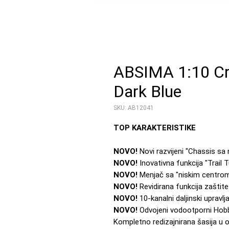
ABSIMA 1:10 C
Dark Blue
SKU: AB12041
TOP KARAKTERISTIKE
NOVO!
Novi razvijeni "Chassis sa 
NOVO!
Inovativna funkcija "Trail T
NOVO!
Menjač sa "niskim centrom 
NOVO!
Revidirana funkcija zašti
NOVO!
10-kanalni daljinski upravlj
NOVO!
Odvojeni vodootporni Hobb
Kompletno redizajnirana šasija u o