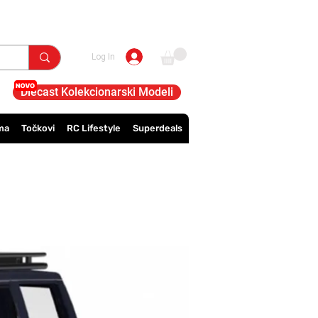
Log In
Diecast Kolekcionarski Modeli
ma
Točkovi
RC Lifestyle
Superdeals