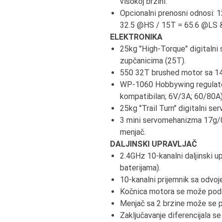
visokoj brzini.
Opcionalni prenosni odnosi:
32.5 @HS / 15T = 65.6 @LS 
ELEKTRONIKA
25kg "High-Torque" digitalni
zupčanicima (25T).
550 32T brushed motor sa 1
WP-1060 Hobbywing regulato
kompatibilan; 6V/3A; 60/80A)
25kg "Trail Turn" digitalni 
3 mini servomehanizma 17g/0.
menjač.
DALJINSKI UPRAVLJAČ
2.4GHz 10-kanalni daljinski up
baterijama).
10-kanalni prijemnik sa odvo
Kočnica motora se može pode
Menjač sa 2 brzine može se pr
Zaključavanje diferencijala s