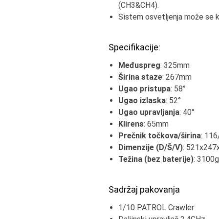
(CH3&CH4).
Sistem osvetljenja može se ko
Specifikacije:
Međuspreg
: 325mm
Širina staze
: 267mm
Ugao pristupa
: 58°
Ugao izlaska
: 52°
Ugao upravljanja
: 40°
Klirens
: 65mm
Prečnik točkova/širina
: 11
Dimenzije (D/Š/V)
: 521x24
Težina (bez baterije)
: 3100g
Sadržaj pakovanja
1/10 PATROL Crawler