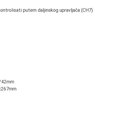
ntrolisati putem daljinskog upravljača (CH7).
6/42mm
7x267mm