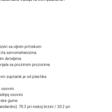
zeri sa uljnim pritiskom.
štita servomehanizma.
im detaljima.
ijala sa prozirnim prozorima.
avni zupčanik je od plastike.
 osovini.
adnjoj osovini.
arske gume.
ardno): 70.3 pri niskoj brzini / 30.2 pri