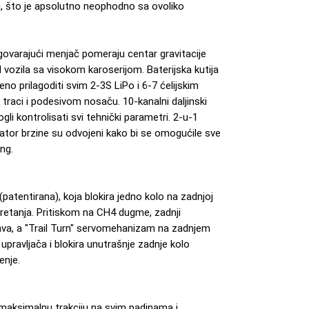
ni, što je apsolutno neophodno sa ovoliko
govarajući menjač pomeraju centar gravitacije
d vozila sa visokom karoserijom. Baterijska kutija
eno prilagoditi svim 2-3S LiPo i 6-7 ćelijskim
 traci i podesivom nosaču. 10-kanalni daljinski
li kontrolisati svi tehnički parametri. 2-u-1
ulator brzine su odvojeni kako bi se omogućile sve
ng.
patentirana), koja blokira jedno kolo na zadnjoj
retanja. Pritiskom na CH4 dugme, zadnji
čava, a "Trail Turn" servomehanizam na zadnjem
upravljača i blokira unutrašnje zadnje kolo
enje.
 maksimalnu trakciju na svim padinama i