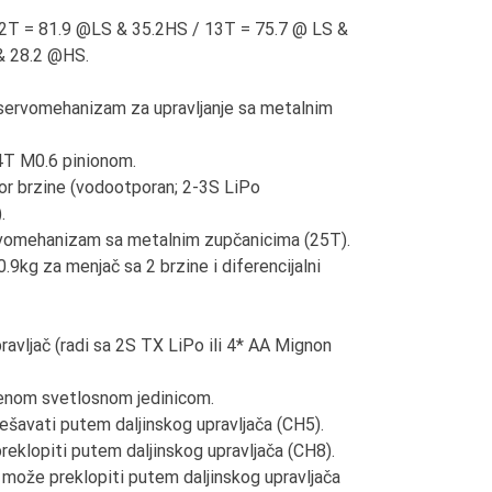
 12T = 81.9 @LS & 35.2HS / 13T = 75.7 @ LS &
& 28.2 @HS.
 servomehanizam za upravljanje sa metalnim
4T M0.6 pinionom.
r brzine (vodootporan; 2-3S LiPo
.
servomehanizam sa metalnim zupčanicima (25T).
9kg za menjač sa 2 brzine i diferencijalni
ravljač (radi sa 2S TX LiPo ili 4* AA Mignon
jenom svetlosnom jedinicom.
šavati putem daljinskog upravljača (CH5).
eklopiti putem daljinskog upravljača (CH8).
e može preklopiti putem daljinskog upravljača