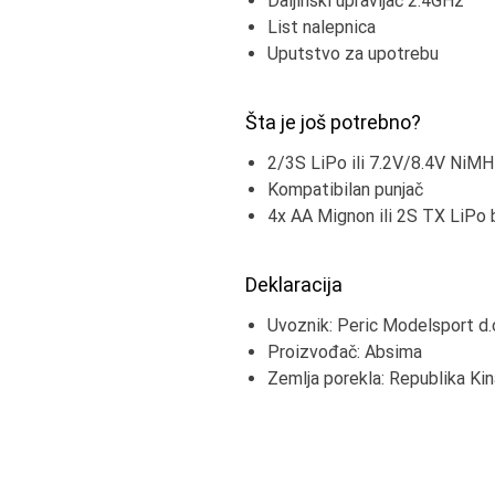
Daljinski upravljač 2.4GHz
List nalepnica
Uputstvo za upotrebu
Šta je još potrebno?
2/3S LiPo ili 7.2V/8.4V NiMH
Kompatibilan punjač
4x AA Mignon ili 2S TX LiPo ba
Deklaracija
Uvoznik: Peric Modelsport d.
Proizvođač: Absima
Zemlja porekla: Republika Kin