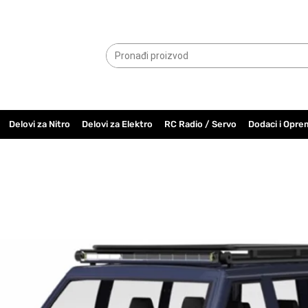
065.6000.779
Delovi za Nitro
Delovi za Elektro
RC Radio / Servo
Dodaci i Opre