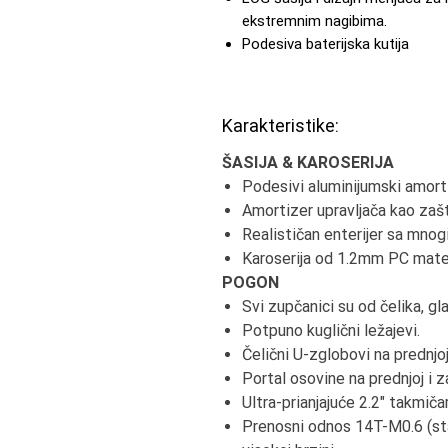
ekstremnim nagibima.
Podesiva baterijska kutija
Karakteristike:
ŠASIJA & KAROSERIJA
Podesivi aluminijumski amorti
Amortizer upravljača kao za
Realističan enterijer sa mnog
Karoserija od 1.2mm PC mater
POGON
Svi zupčanici su od čelika, gl
Potpuno kuglični ležajevi.
Čelični U-zglobovi na prednjoj
Portal osovine na prednjoj i z
Ultra-prianjajuće 2.2" takmič
Prenosni odnos 14T-M0.6 (stand