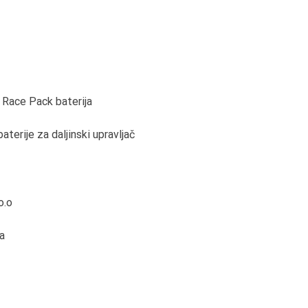
 Race Pack baterija
terije za daljinski upravljač
o.o
a