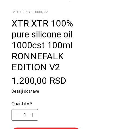
SKU: XTR-SIL-1000RV2
XTR XTR 100%
pure silicone oil
1000cst 100ml
RONNEFALK
EDITION V2
Price
1.200,00 RSD
Detalji dostave
Quantity
*