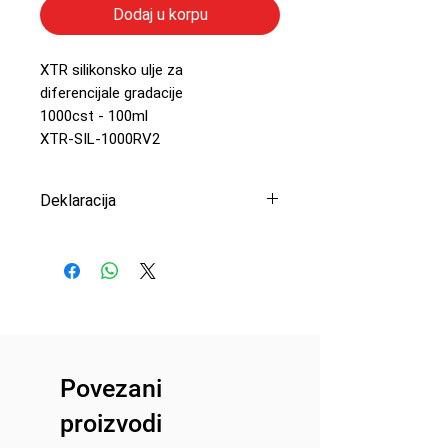
Dodaj u korpu
XTR silikonsko ulje za
diferencijale gradacije
1000cst - 100ml
XTR-SIL-1000RV2
Deklaracija
Uvoznik: Peric Modelsport
d.o.o
Proizvođač: XTR
Zemlja porekla: Španija
Povezani
proizvodi