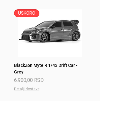
USKORO
USKORO
BlackZon Myte R 1/43 Drift Car -
BlackZon Myte R 1/43 Drift 
Grey
Red
Price
Price
6.900,00 RSD
6.900,00 RSD
Detalji dostave
Detalji dostave