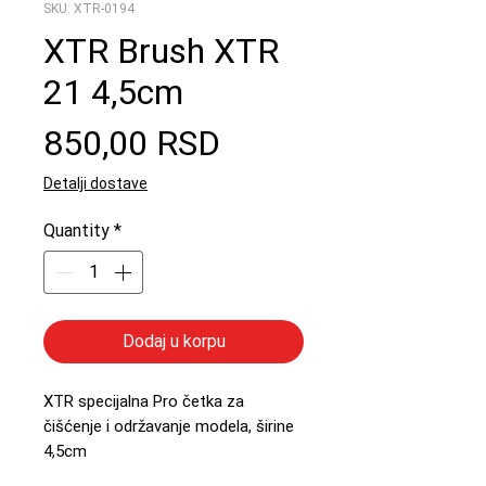
SKU: XTR-0194
XTR Brush XTR
21 4,5cm
Price
850,00 RSD
Detalji dostave
Quantity
*
Dodaj u korpu
XTR specijalna Pro četka za
čišćenje i održavanje modela, širine
4,5cm