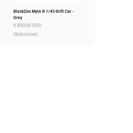
BlackZon Myte R 1/43 Drift Car -
BlackZon Myte R 1/43 Drift 
Grey
Red
Price
Price
6.900,00 RSD
6.900,00 RSD
Detalji dostave
Detalji dostave