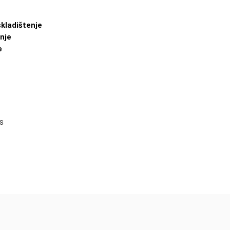
skladištenje
nje
e
s