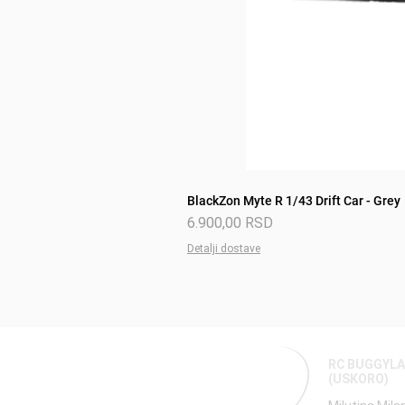
BlackZon Myte R 1/43 Drift Car - Grey
Price
6.900,00 RSD
Detalji dostave
RC BUGGYL
(USKORO)