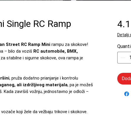
ni Single RC Ramp
4.
Detalji
an Street RC Ramp Mini
rampu za skokove!
Quanti
ina – bilo da voziš
RC automobile, BMX,
a za stabilne i sigurne skokove, ova rampa je
ršini
, pruža dodatno prianjanje i kontrolu
Doda
aganog, ali izdržljivog materijala
, pa je možeš
. Kada završiš vožnju, jednostavno je odloži –
 vozače koji žele da vežbaju trikove i skokove.