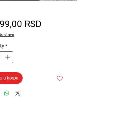
Price
199,00 RSD
 dostave
ty
*
j u korpu