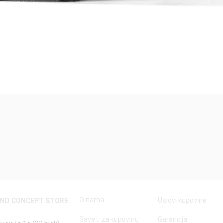
Quick View
O nama
Uslovi kupovine
AND CONCEPT STORE
Saveti za kupovinu
Garancija