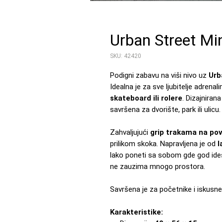
Urban Street Mi
SKU: 42420
Podigni zabavu na viši nivo uz
Urb
Idealna je za sve ljubitelje adrenal
skateboard ili rolere
. Dizajniran
savršena za dvorište, park ili ulicu.
Zahvaljujući
grip trakama na pov
prilikom skoka. Napravljena je od
l
lako poneti sa sobom gde god ideš
ne zauzima mnogo prostora.
Savršena je za početnike i iskusne
Karakteristike: