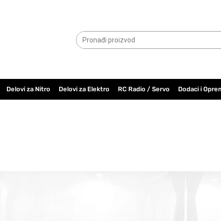
065.6000.779
Delovi za Nitro
Delovi za Elektro
RC Radio / Servo
Dodaci i Opre