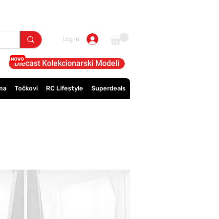
Log In
Diecast Kolekcionarski Modeli
ma
Točkovi
RC Lifestyle
Superdeals