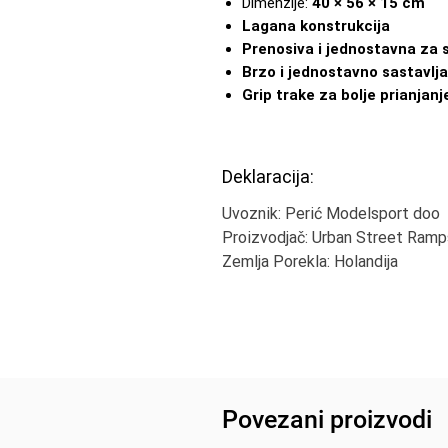
Dimenzije:
40 × 56 × 15 cm
Lagana konstrukcija
Prenosiva i jednostavna za 
Brzo i jednostavno sastavlja
Grip trake za bolje prianjanj
Deklaracija:
Uvoznik: Perić Modelsport doo
Proizvodjač: Urban Street Ramp
Zemlja Porekla: Holandija
Povezani proizvodi