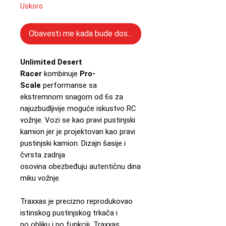
Uskoro
Obavesti me kada bude dostupno
Unlimited Desert
Racer
kombinuje
Pro-
Scale
performanse sa
ekstremnom snagom od 6s za
najuzbudljivije moguće iskustvo RC
vožnje. Vozi se kao pravi pustinjski
kamion jer je projektovan kao pravi
pustinjski kamion. Dizajn šasije i
čvrsta zadnja
osovina obezbeđuju autentičnu dina
miku vožnje.
Traxxas je precizno reprodukovao
istinskog pustinjskog trkača i
po obliku i po funkciji. Traxxas