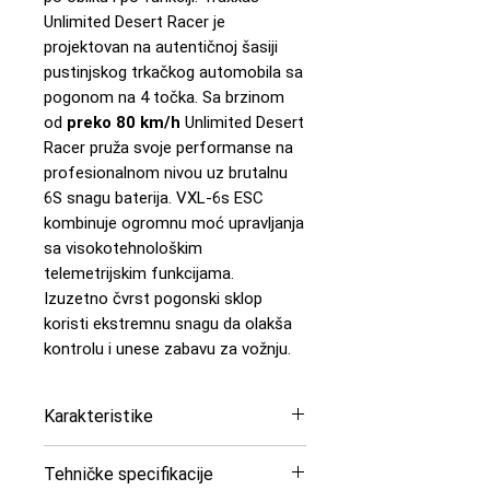
Unlimited Desert Racer je
projektovan na autentičnoj šasiji
pustinjskog trkačkog automobila sa
pogonom na 4 točka. Sa brzinom
od
preko 80 km/h
Unlimited Desert
Racer pruža svoje performanse na
profesionalnom nivou uz brutalnu
6S snagu baterija. VXL-6s ESC
kombinuje ogromnu moć upravljanja
sa visokotehnološkim
telemetrijskim funkcijama.
Izuzetno čvrst pogonski sklop
koristi ekstremnu snagu da olakša
kontrolu i unese zabavu za vožnju.
Karakteristike
Razmer modela: 1:7
Tehničke specifikacije
Tip vozila: Short Course