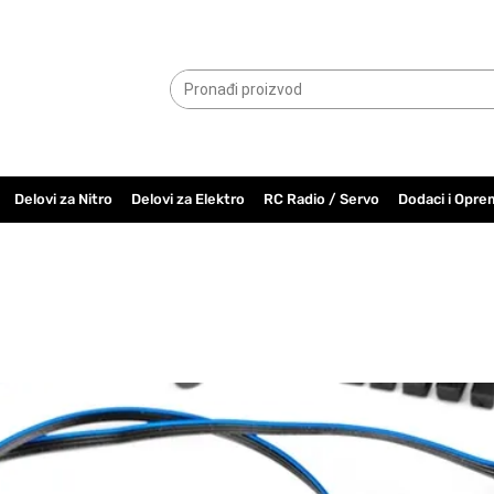
065.6000.779
Delovi za Nitro
Delovi za Elektro
RC Radio / Servo
Dodaci i Opre