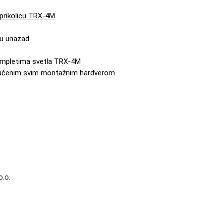
 prikolicu TRX-4M
ju unazad
ompletima svetla TRX-4M
ljučenim svim montažnim hardverom
.o.