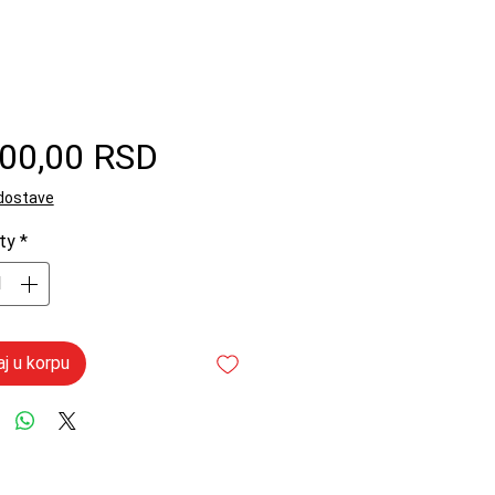
Price
900,00 RSD
 dostave
ty
*
j u korpu