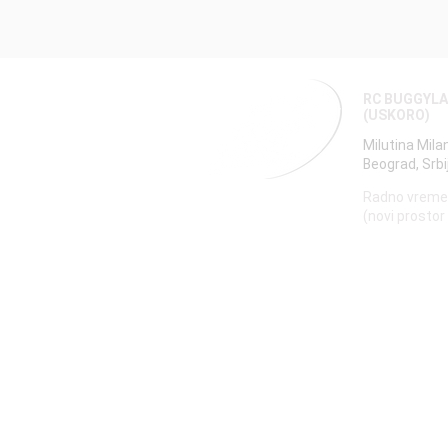
RC BUGGYL
(USKORO)
Milutina Mila
Beograd, Srbi
Radno vreme
(novi prostor