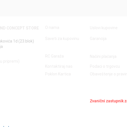
O nama
Uslovi kupovine
AND CONCEPT STORE
Saveti za kupovinu
Garancija
nkovića 1d (23.blok)
ja
RC Garaža
Načini plaćanja
 u pripremi)
Kontaktiraj nas
Podaci o trgovcu
Poklon Kartica
Obaveštenje o prav
Zvanični zastupnik z