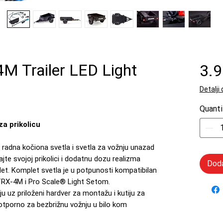
 Trailer LED Light
3.
Detalji
Quanti
a prikolicu
 radna kočiona svetla i svetla za vožnju unazad
te svojoj prikolici i dodatnu dozu realizma
Doda
t. Komplet svetla je u potpunosti kompatibilan
TRX-4M i Pro Scale® Light Setom.
aju uz priloženi hardver za montažu i kutiju za
ootporno za bezbrižnu vožnju u bilo kom