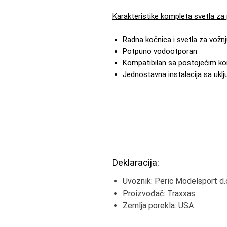
Karakteristike kompleta svetla za
Radna kočnica i svetla za vožn
Potpuno vodootporan
Kompatibilan sa postojećim k
Jednostavna instalacija sa uk
Deklaracija:
Uvoznik: Peric Modelsport d.o
Proizvođač: Traxxas
Zemlja porekla: USA