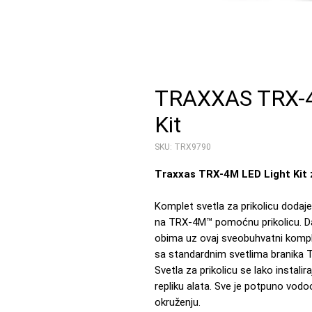
TRAXXAS TRX-4M
Kit
SKU: TRX9790
Traxxas TRX-4M LED Light Kit z
Komplet svetla za prikolicu dodaje
na TRX-4M™ pomoćnu prikolicu. Daj
obima uz ovaj sveobuhvatni komple
sa standardnim svetlima branika 
Svetla za prikolicu se lako instalir
repliku alata. Sve je potpuno vod
okruženju.