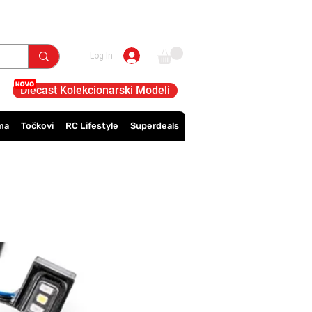
Log In
Diecast Kolekcionarski Modeli
ma
Točkovi
RC Lifestyle
Superdeals