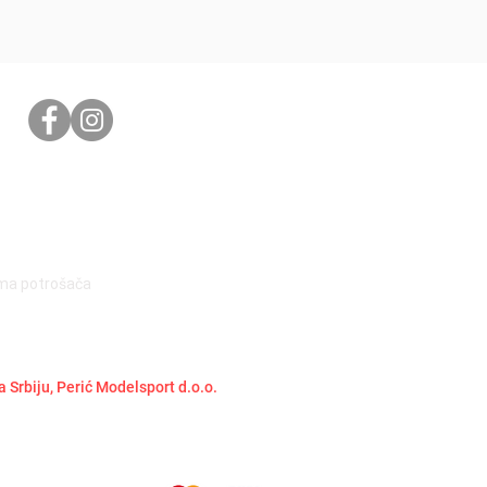
ima potrošača
a Srbiju, Perić Modelsport d.o.o.