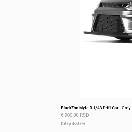
BlackZon Myte R 1/43 Drift Car - Grey
Price
6.900,00 RSD
Detalji dostave