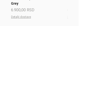
Grey
Red
Price
Price
6.900,00 RSD
6.900,00 RSD
Detalji dostave
Detalji dostave