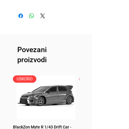
Uvoznik: Peric Modelsport
d.o.o
Proizvođač: Traxxas
Zemlja porekla: USA
Povezani
proizvodi
USKORO
USKORO
BlackZon Myte R 1/43 Drift Car -
BlackZon Myte R 1/43 Drift 