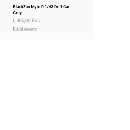
BlackZon Myte R 1/43 Drift Car -
BlackZon Myte R 1/43 Drift 
Grey
Red
Price
Price
6.900,00 RSD
6.900,00 RSD
Detalji dostave
Detalji dostave